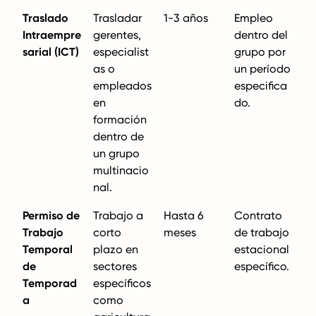
Traslado
Trasladar
1-3 años
Empleo
Intraempre
gerentes,
dentro del
sarial (ICT)
especialist
grupo por
as o
un período
empleados
especifica
en
do.
formación
dentro de
un grupo
multinacio
nal.
Permiso de
Trabajo a
Hasta 6
Contrato
Trabajo
corto
meses
de trabajo
Temporal
plazo en
estacional
de
sectores
específico.
Temporad
específicos
a
como