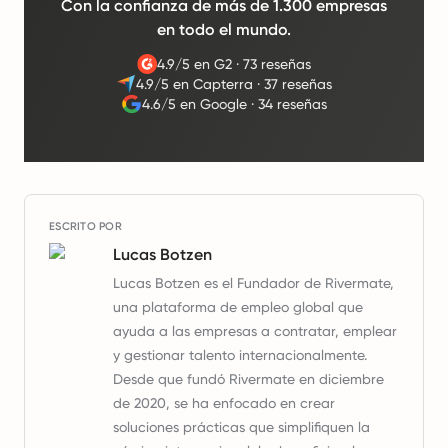
Con la confianza de más de 1.300 empresas
en todo el mundo.
4.9/5 en G2
·
73 reseñas
4.9/5 en Capterra
·
37 reseñas
4.6/5 en Google
·
34 reseñas
ESCRITO POR
Lucas Botzen
Lucas Botzen es el Fundador de Rivermate,
una plataforma de empleo global que
ayuda a las empresas a contratar, emplear
y gestionar talento internacionalmente.
Desde que fundó Rivermate en diciembre
de 2020, se ha enfocado en crear
soluciones prácticas que simplifiquen la