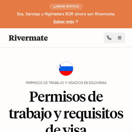
GRAN NOTICIA
Eos, Serviap y Hightekers EOR ahora son Rivermate.
Saber más
Toggl
Guides
Eslovenia
Work Permits And Visas
PERMISOS DE TRABAJO Y VISADOS EN ESLOVENIA
Permisos de
trabajo y requisitos
de visa