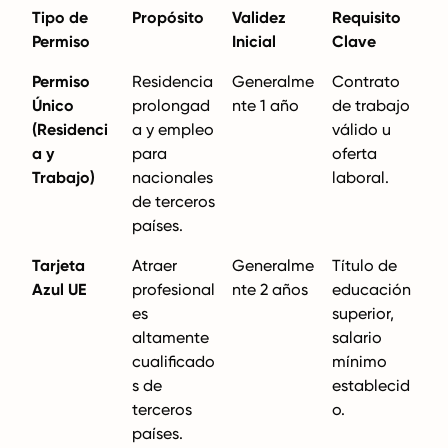
Tipo de
Propósito
Validez
Requisito
Permiso
Inicial
Clave
Permiso
Residencia
Generalme
Contrato
Único
prolongad
nte 1 año
de trabajo
(Residenci
a y empleo
válido u
a y
para
oferta
Trabajo)
nacionales
laboral.
de terceros
países.
Tarjeta
Atraer
Generalme
Título de
Azul UE
profesional
nte 2 años
educación
es
superior,
altamente
salario
cualificado
mínimo
s de
establecid
terceros
o.
países.