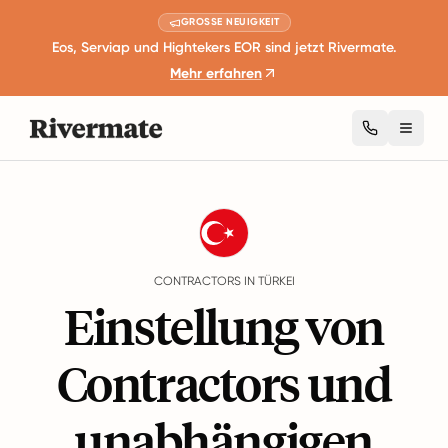
GROSSE NEUIGKEIT
Eos, Serviap und Hightekers EOR sind jetzt Rivermate.
Mehr erfahren
Toggl
Guides
Türkei
Contractors
CONTRACTORS IN TÜRKEI
Einstellung von
Contractors und
unabhängigen