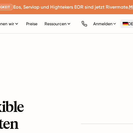
Eos, Serviap und Hightekers EOR sind jetzt Rivermate.
M
GKEIT
nen wir
Preise
Ressourcen
Anmelden
DE
ible
ten