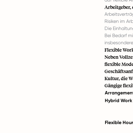
Arbeitgeber,
Arbeitsverträ
Risiken im A
Die Einhaltun
Bei Bedarf m
insbesondere 
Flexible Wor
Neben Vollze
flexible Mod
Geschäftsanf
Kultur, die 
Gängige flex
Arrangemen
Hybrid Work
Flexible Hou