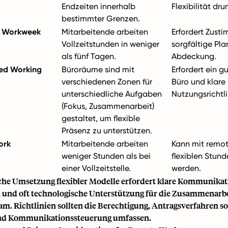
Endzeiten innerhalb
Flexibilität dr
bestimmter Grenzen.
 Workweek
Mitarbeitende arbeiten
Erfordert Zust
Vollzeitstunden in weniger
sorgfältige Pla
als fünf Tagen.
Abdeckung.
sed Working
Büroräume sind mit
Erfordert ein g
verschiedenen Zonen für
Büro und klare
unterschiedliche Aufgaben
Nutzungsrichtli
(Fokus, Zusammenarbeit)
gestaltet, um flexible
Präsenz zu unterstützen.
ork
Mitarbeitende arbeiten
Kann mit remo
weniger Stunden als bei
flexiblen Stun
einer Vollzeitstelle.
werden.
iche Umsetzung flexibler Modelle erfordert klare Kommunikati
und oft technologische Unterstützung für die Zusammenarbe
am. Richtlinien sollten die Berechtigung, Antragsverfahren s
und Kommunikationssteuerung umfassen.