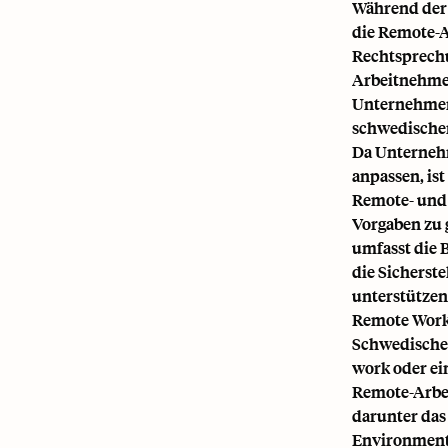
Während der 
die Remote-Ar
Rechtsprechu
Arbeitnehmer
Unternehmens
schwedischen
Da Unternehm
anpassen, is
Remote- und 
Vorgaben zu 
umfasst die 
die Sicherste
unterstützen
Remote Work
Schwedisches 
work oder ei
Remote-Arbei
darunter das
Environment 