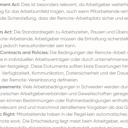
ment Act:
Dies ist besonders relevant, da Arbeitgeber weiterhi
g für das Arbeitsumfeld tragen, auch wenn Mitarbeitende rem
die Sicherstellung, dass der Remote-Arbeitsplatz sicher und 
s Act:
Die Standardregeln zu Arbeitszeiten, Pausen und Über
ote-Arbeitende. Arbeitgeber müssen die Einhaltung sicherstell
jedoch herausfordernder sein kann.
ontracts and Policies:
Die Bedingungen der Remote-Arbeit
se in individuellen Arbeitsverträgen oder durch unternehmens
inien festgelegt. Diese Dokumente sollten klare Erwartungen hin
n, Verfügbarkeit, Kommunikation, Datensicherheit und der Dau
der Remote-Vereinbarung definieren.
greements:
Viele Arbeitsbedingungen in Schweden werden du
e zwischen Arbeitgeberverbänden und Gewerkschaften geregel
gen können Bestimmungen oder Rahmenbedingungen enthalten
relevant sind und manchmal detailliertere Vorgaben als das G
 Right:
Mitarbeitende haben in der Regel kein automatisches 
mote work. Die Entscheidung liegt meist beim Arbeitgeber, wo
Arbeitsmodelle diskriminierungsfrei behandelt werden müssen.