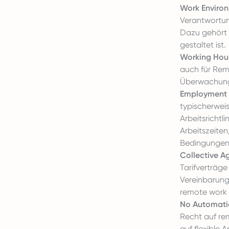
Work Environ
Verantwortun
Dazu gehört 
gestaltet ist.
Working Hour
auch für Rem
Überwachung 
Employment C
typischerwei
Arbeitsrichtl
Arbeitszeite
Bedingungen 
Collective A
Tarifverträg
Vereinbarun
remote work 
No Automatic
Recht auf re
auf flexible 