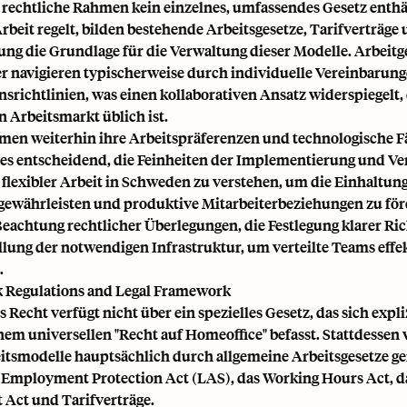
rechtliche Rahmen kein einzelnes, umfassendes Gesetz enthält
beit regelt, bilden bestehende Arbeitsgesetze, Tarifverträge
ng die Grundlage für die Verwaltung dieser Modelle. Arbeit
 navigieren typischerweise durch individuelle Vereinbarun
richtlinien, was einen kollaborativen Ansatz widerspiegelt,
 Arbeitsmarkt üblich ist.
en weiterhin ihre Arbeitspräferenzen und technologische F
t es entscheidend, die Feinheiten der Implementierung und V
flexibler Arbeit in Schweden zu verstehen, um die Einhaltung
gewährleisten und produktive Mitarbeiterbeziehungen zu för
Beachtung rechtlicher Überlegungen, die Festlegung klarer Ri
llung der notwendigen Infrastruktur, um verteilte Teams effe
.
 Regulations and Legal Framework
Recht verfügt nicht über ein spezielles Gesetz, das sich expl
nem universellen "Recht auf Homeoffice" befasst. Stattdessen
tsmodelle hauptsächlich durch allgemeine Arbeitsgesetze ger
 Employment Protection Act (LAS), das Working Hours Act, 
Act und Tarifverträge.