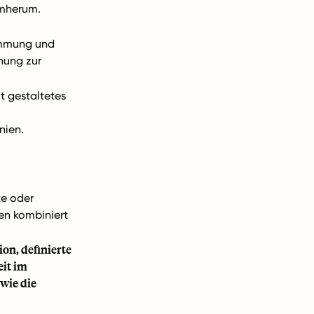
umherum.
immung und
nung zur
ut gestaltetes
nien.
te oder
den kombiniert
on, definierte
it im
owie die