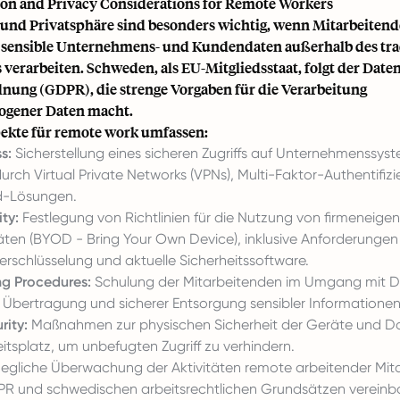
ion and Privacy Considerations for Remote Workers
und Privatsphäre sind besonders wichtig, wenn Mitarbeiten
 sensible Unternehmens- und Kundendaten außerhalb des tra
verarbeiten. Schweden, als EU-Mitgliedsstaat, folgt der Date
ung (GDPR), die strenge Vorgaben für die Verarbeitung
ogener Daten macht.
ekte für remote work umfassen:
s:
Sicherstellung eines sicheren Zugriffs auf Unternehmenssys
durch Virtual Private Networks (VPNs), Multi-Faktor-Authentifiz
d-Lösungen.
ty:
Festlegung von Richtlinien für die Nutzung von firmeneige
äten (BYOD - Bring Your Own Device), inklusive Anforderungen
erschlüsselung und aktuelle Sicherheitssoftware.
g Procedures:
Schulung der Mitarbeitenden im Umgang mit Da
 Übertragung und sicherer Entsorgung sensibler Informationen
rity:
Maßnahmen zur physischen Sicherheit der Geräte und 
tsplatz, um unbefugten Zugriff zu verhindern.
egliche Überwachung der Aktivitäten remote arbeitender Mit
R und schwedischen arbeitsrechtlichen Grundsätzen vereinbar 