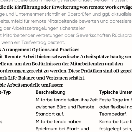
 die die Einführung oder Erweiterung von remote work erwägen
ge und Unternehmensrichtlinien überprüfen und ggf. aktualisie
rbeitsumfeld für remote Mitarbeitende bewerten und adressiere
g der Arbeitszeitregelungen sicherstellen.
it Mitarbeitendenvertretungen oder Gewerkschaften Rückspra
wenn ein Tarifvertrag besteht.
k Arrangement Options and Practices
it-Remote-Arbeit bieten schwedische Arbeitsplätze häufig ve
elle an, um den Bedürfnissen der Mitarbeitenden und den
orderungen gerecht zu werden. Diese Praktiken sind oft geprä
Work-Life-Balance und Vertrauen schätzt.
ible Arbeitsmodelle umfassen:
t-Typ
Beschreibung
Typische Umse
Mitarbeitende teilen ihre Zeit
Feste Tage im
zwischen Büro und Remote-
oder flexibel n
Standort auf.
Teambedarf.
rs
Mitarbeitende haben
Kernarbeitszei
Spielraum bei Start- und
festgelegt sein