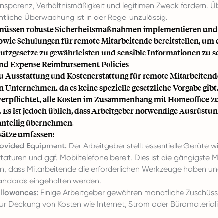
ansparenz, Verhältnismäßigkeit und legitimen Zweck fordern. 
htliche Überwachung ist in der Regel unzulässig.
 müssen robuste Sicherheitsmaßnahmen implementieren und 
sowie Schulungen für remote Mitarbeitende bereitstellen, um 
utzgesetze zu gewährleisten und sensible Informationen zu s
nd Expense Reimbursement Policies
zu Ausstattung und Kostenerstattung für remote Mitarbeitende
 Unternehmen, da es keine spezielle gesetzliche Vorgabe gibt,
verpflichtet, alle Kosten im Zusammenhang mit Homeoffice z
Es ist jedoch üblich, dass Arbeitgeber notwendige Ausrüstung
anteilig übernehmen.
ätze umfassen:
vided Equipment:
Der Arbeitgeber stellt essentielle Geräte w
taturen und ggf. Mobiltelefone bereit. Dies ist die gängigste
len, dass Mitarbeitende die erforderlichen Werkzeuge haben u
tandards eingehalten werden.
Allowances:
Einige Arbeitgeber gewähren monatliche Zuschüss
ur Deckung von Kosten wie Internet, Strom oder Büromaterial