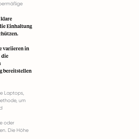
Übermäßige
klare
die Einhaltung
chützen.
 variieren in
 die
u
 bereitstellen
ie Laptops,
 Methode, um
nd
e oder
ien. Die Höhe