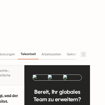
Telearbeit
nbarungen
Arbeitszeiten
Gehalt
Beendigung
echts-,
rtliche
Bereit, Ihr globales
gt, und der
Team zu erweitern?
itet.