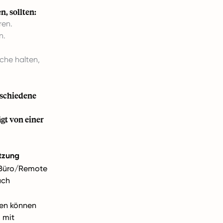
, sollten:
ren.
n.
che halten,
rschiedene
gt von einer
tzung
 Büro/Remote
ach
ten können
, mit