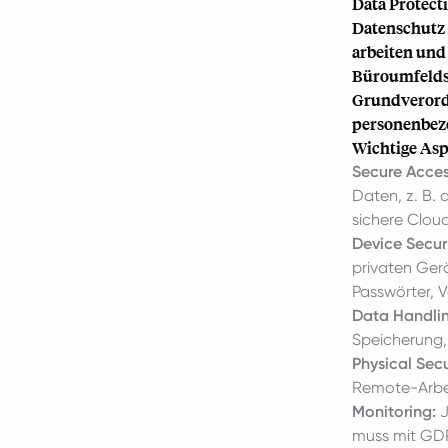
Data Protect
Datenschutz 
arbeiten und
Büroumfelds 
Grundverordn
personenbez
Wichtige Asp
Secure Acces
Daten, z. B. 
sichere Clou
Device Securi
privaten Ger
Passwörter, V
Data Handlin
Speicherung,
Physical Secu
Remote-Arbei
Monitoring:
J
muss mit GDP