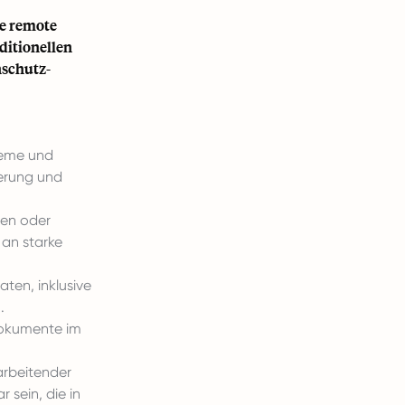
de remote
ditionellen
nschutz-
teme und
ierung und
nen oder
 an starke
ten, inklusive
.
Dokumente im
arbeitender
sein, die in