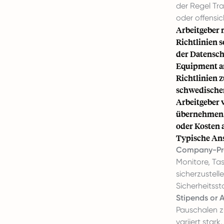
der Regel Tr
oder offensic
Arbeitgeber
Richtlinien 
der Datensch
Equipment a
Richtlinien 
schwedischen
Arbeitgeber 
übernehmen. 
oder Kosten 
Typische Ans
Company-Pro
Monitore, Tas
sicherzustel
Sicherheitss
Stipends or 
Pauschalen z
variiert stark.