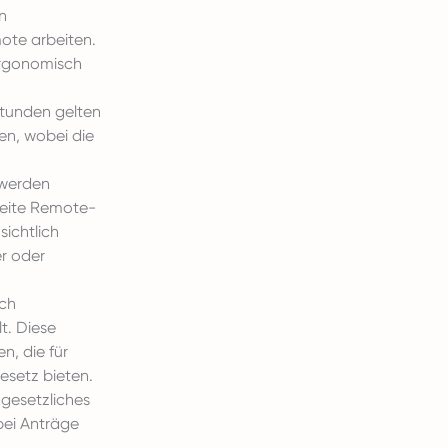
n
ote arbeiten.
ergonomisch
stunden gelten
en, wobei die
 werden
weite Remote-
sichtlich
er oder
rch
t. Diese
, die für
esetz bieten.
gesetzliches
bei Anträge