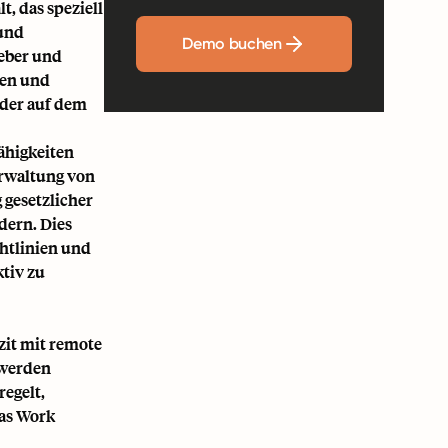
, das speziell
 und
Demo buchen
geber und
gen und
 der auf dem
ähigkeiten
erwaltung von
 gesetzlicher
dern. Dies
chtlinien und
ktiv zu
izit mit remote
 werden
egelt,
das Work