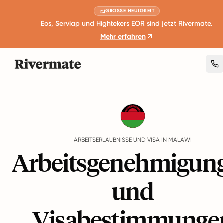
GROSSE NEUIGKEIT
Eos, Serviap und Hightekers EOR sind jetzt Rivermate.
Mehr erfahren
Guides
Malawi
Work Permits And Visas
ARBEITSERLAUBNISSE UND VISA IN MALAWI
Arbeitsgenehmigun
und
Visabestimmunge