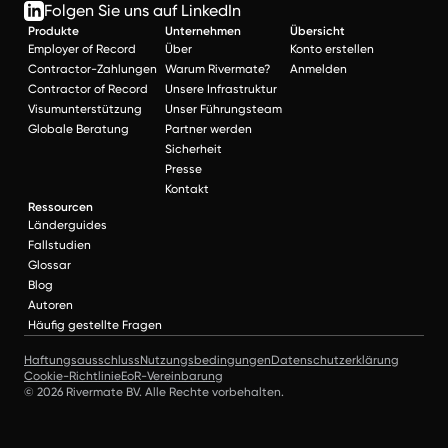
Folgen Sie uns auf LinkedIn
Produkte
Unternehmen
Übersicht
Employer of Record
Über
Konto erstellen
Contractor-Zahlungen
Warum Rivermate?
Anmelden
Contractor of Record
Unsere Infrastruktur
Visumunterstützung
Unser Führungsteam
Globale Beratung
Partner werden
Sicherheit
Presse
Kontakt
Ressourcen
Länderguides
Fallstudien
Glossar
Blog
Autoren
Häufig gestellte Fragen
Haftungsausschluss
Nutzungsbedingungen
Datenschutzerklärung
Cookie-Richtlinie
EoR-Vereinbarung
© 2026 Rivermate BV. Alle Rechte vorbehalten.