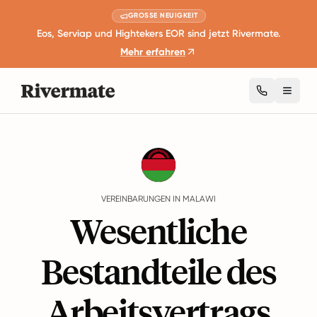
GROSSE NEUIGKEIT
Eos, Serviap und Hightekers EOR sind jetzt Rivermate.
Mehr erfahren
Toggl
Guides
Malawi
Agreements
VEREINBARUNGEN IN MALAWI
Wesentliche
Bestandteile des
Arbeitsvertrags