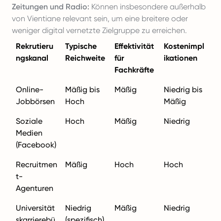
Zeitungen und Radio:
Können insbesondere außerhalb
von Vientiane relevant sein, um eine breitere oder
weniger digital vernetzte Zielgruppe zu erreichen.
Rekrutieru
Typische
Effektivität
Kostenimpl
ngskanal
Reichweite
für
ikationen
Fachkräfte
Online-
Mäßig bis
Mäßig
Niedrig bis
Jobbörsen
Hoch
Mäßig
Soziale
Hoch
Mäßig
Niedrig
Medien
(Facebook)
Recruitmen
Mäßig
Hoch
Hoch
t-
Agenturen
Universität
Niedrig
Mäßig
Niedrig
skarrierebü
(spezifisch)