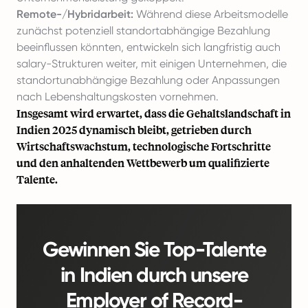
Remote-/Hybridarbeit:
Während diese Arbeitsmodelle
zunächst potenziell standortabhängige Bezahlung
beeinflussen könnten, entwickeln sich langfristig auch
salary-Strukturen weiter, mit einigen Unternehmen, die
standortunabhängige Bezahlung oder Anpassungen
nach Lebenshaltungskosten vornehmen.
Insgesamt wird erwartet, dass die Gehaltslandschaft in
Indien 2025 dynamisch bleibt, getrieben durch
Wirtschaftswachstum, technologische Fortschritte
und den anhaltenden Wettbewerb um qualifizierte
Talente.
Gewinnen Sie Top-Talente
in Indien durch unsere
Employer of Record-