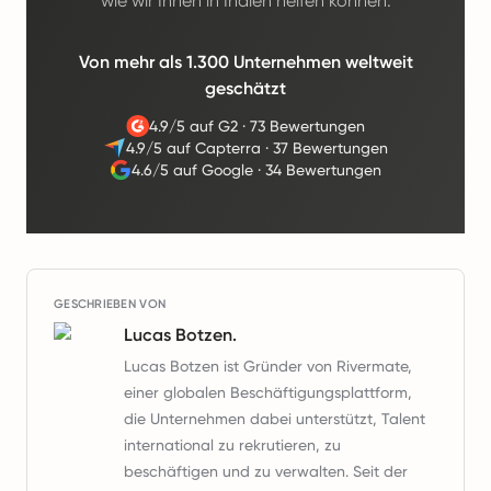
wie wir Ihnen in Indien helfen können.
Von mehr als 1.300 Unternehmen weltweit
geschätzt
4.9/5 auf G2
·
73 Bewertungen
4.9/5 auf Capterra
·
37 Bewertungen
4.6/5 auf Google
·
34 Bewertungen
GESCHRIEBEN VON
Lucas Botzen.
Lucas Botzen ist Gründer von Rivermate,
einer globalen Beschäftigungsplattform,
die Unternehmen dabei unterstützt, Talent
international zu rekrutieren, zu
beschäftigen und zu verwalten. Seit der