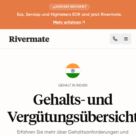
GROSSE NEUIGKEIT
Eos, Serviap und Hightekers EOR sind jetzt Rivermate.
Mehr erfahren
Togg
Guides
Indien
Salary
GEHALT IN INDIEN
Gehalts- und
Vergütungsübersich
Erfahren Sie mehr über Gehaltsanforderungen und