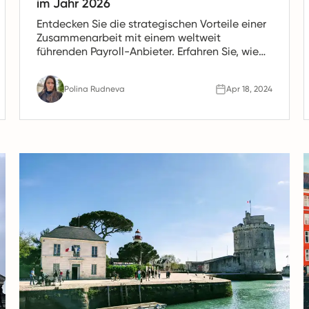
im Jahr 2026
Entdecken Sie die strategischen Vorteile einer
Zusammenarbeit mit einem weltweit
führenden Payroll-Anbieter. Erfahren Sie, wie
optimierte Prozesse, Kosteneinsparungen und
fachkundige Compliance-Management Ihre
Polina Rudneva
Apr 18, 2024
internationalen Gehaltsabrechnungen
transformieren können, um diese effizienter
und sicherer zu gestalten.