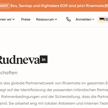
Eos, Serviap und Hightekers EOR sind jetzt Rivermate.
M
GKEIT
nen wir
Preise
Ressourcen
Anmelden
DE
 Rudneva
schaften
aut das globale Partnernetzwerk von Rivermate im gesamten
liegt auf der Identifizierung der passenden inländischen Part
r Rahmenbedingungen und der Sicherstellung, dass die Partne
h sind. Sie arbeitet eng mit lokalen Anbietern und internen T