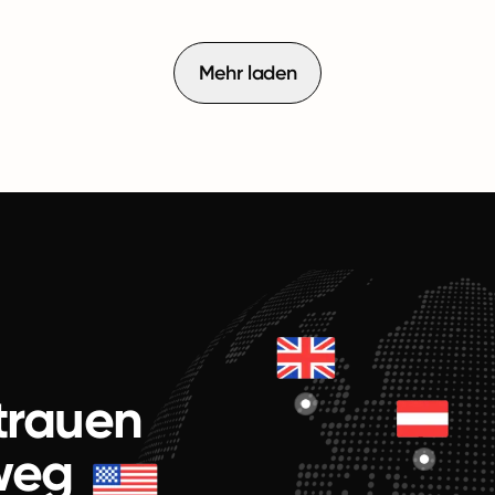
Mehr laden
rtrauen
weg