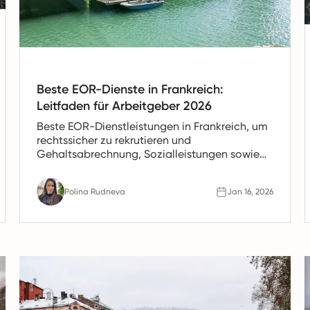
Beste EOR-Dienste in Frankreich:
Leitfaden für Arbeitgeber 2026
Beste EOR-Dienstleistungen in Frankreich, um
rechtssicher zu rekrutieren und
Gehaltsabrechnung, Sozialleistungen sowie
Verträge zu verwalten. Vergleichen Sie die
führenden Anbieter und sehen Sie, warum
Polina Rudneva
Jan 16, 2026
Rivermate für die französische Expansion
vertraut wird.