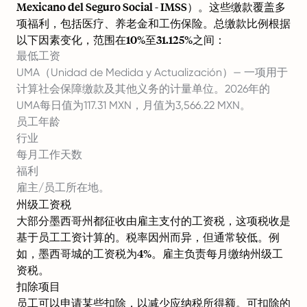
Mexicano del Seguro Social - IMSS）。这些缴款覆盖多
项福利，包括医疗、养老金和工伤保险。总缴款比例根据
以下因素变化，范围在10%至31.125%之间：
最低工资
UMA（Unidad de Medida y Actualización）— 一项用于
计算社会保障缴款及其他义务的计量单位。2026年的
UMA每日值为117.31 MXN，月值为3,566.22 MXN。
员工年龄
行业
每月工作天数
福利
雇主/员工所在地。
州级工资税
大部分墨西哥州都征收由雇主支付的工资税，这项税收是
基于员工工资计算的。税率因州而异，但通常较低。例
如，墨西哥城的工资税为4%。雇主负责每月缴纳州级工
资税。
扣除项目
员工可以申请某些扣除，以减少应纳税所得额。可扣除的