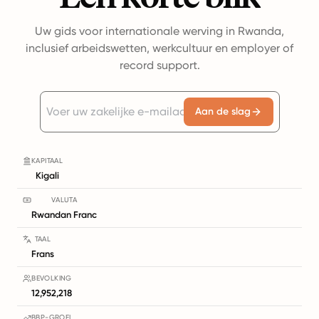
Uw gids voor internationale werving in Rwanda,
inclusief arbeidswetten, werkcultuur en employer of
record support.
Aan de slag
KAPITAAL
Kigali
VALUTA
Rwandan Franc
TAAL
Frans
BEVOLKING
12,952,218
BBP-GROEI