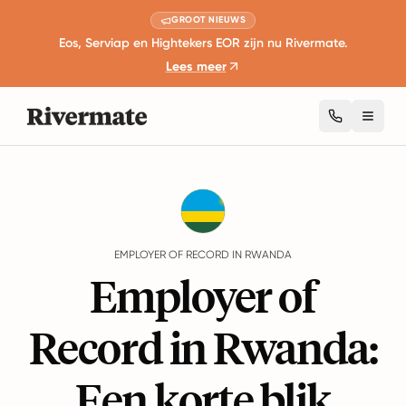
GROOT NIEUWS
Eos, Serviap en Hightekers EOR zijn nu Rivermate.
Lees meer
Toggl
Guides
Rwanda
EMPLOYER OF RECORD IN RWANDA
Employer of
Record in Rwanda:
Een korte blik