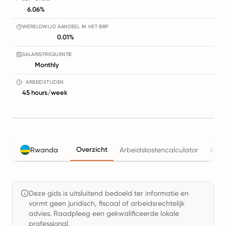
6.06%
WERELDWIJD AANDEEL IN HET BBP
0.01%
SALARISFREQUENTIE
Monthly
ARBEIDSTIJDEN
45 hours/week
Overzicht
Rwanda
Arbeidskostencalculator
Bela
Deze gids is uitsluitend bedoeld ter informatie en
vormt geen juridisch, fiscaal of arbeidsrechtelijk
advies. Raadpleeg een gekwalificeerde lokale
professional.