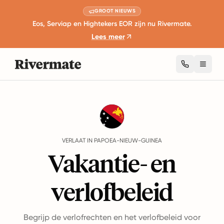
GROOT NIEUWS
Eos, Serviap en Hightekers EOR zijn nu Rivermate.
Lees meer
Toggl
Guides
Papoea-Nieuw-Guinea
Leave
VERLAAT IN PAPOEA-NIEUW-GUINEA
Vakantie- en
verlofbeleid
Begrijp de verlofrechten en het verlofbeleid voor