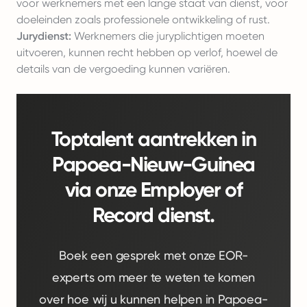
voor werknemers met een lange staat van dienst, voor
doeleinden zoals professionele ontwikkeling of rust.
Jurydienst:
Werknemers die juryplichtigen moeten
uitvoeren, kunnen recht hebben op verlof, hoewel de
details van de vergoeding kunnen variëren.
Toptalent aantrekken in
Papoea-Nieuw-Guinea
via onze Employer of
Record dienst.
Boek een gesprek met onze EOR-
experts om meer te weten te komen
over hoe wij u kunnen helpen in Papoea-