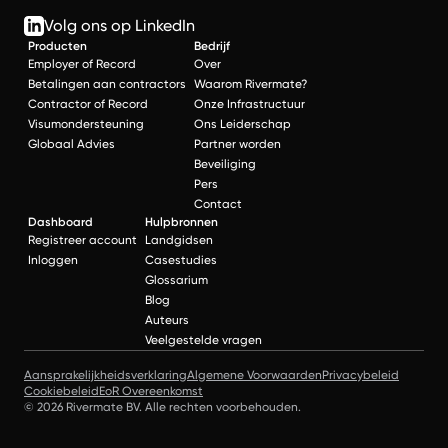
Volg ons op LinkedIn
Producten
Bedrijf
Employer of Record
Over
Betalingen aan contractors
Waarom Rivermate?
Contractor of Record
Onze Infrastructuur
Visumondersteuning
Ons Leiderschap
Globaal Advies
Partner worden
Beveiliging
Pers
Contact
Dashboard
Hulpbronnen
Registreer account
Landgidsen
Inloggen
Casestudies
Glossarium
Blog
Auteurs
Veelgestelde vragen
Aansprakelijkheidsverklaring
Algemene Voorwaarden
Privacybeleid
Cookiebeleid
EoR Overeenkomst
© 2026 Rivermate BV. Alle rechten voorbehouden.