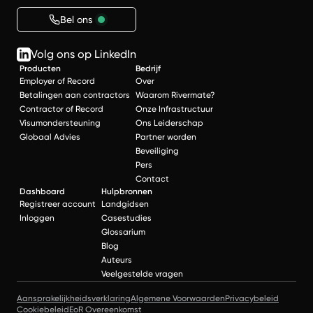
Bel ons
Volg ons op LinkedIn
Producten
Bedrijf
Employer of Record
Over
Betalingen aan contractors
Waarom Rivermate?
Contractor of Record
Onze Infrastructuur
Visumondersteuning
Ons Leiderschap
Globaal Advies
Partner worden
Beveiliging
Pers
Contact
Dashboard
Hulpbronnen
Registreer account
Landgidsen
Inloggen
Casestudies
Glossarium
Blog
Auteurs
Veelgestelde vragen
Aansprakelijkheidsverklaring
Algemene Voorwaarden
Privacybeleid
Cookiebeleid
EoR Overeenkomst