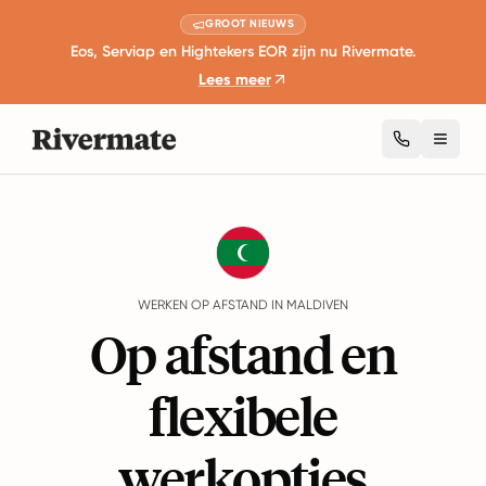
GROOT NIEUWS
Eos, Serviap en Hightekers EOR zijn nu Rivermate.
Lees meer
Toggl
Guides
Maldiven
Remote Work
WERKEN OP AFSTAND IN MALDIVEN
Op afstand en
flexibele
werkopties