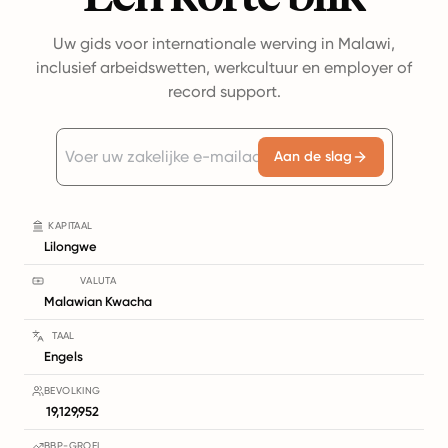
Uw gids voor internationale werving in Malawi,
inclusief arbeidswetten, werkcultuur en employer of
record support.
Aan de slag
KAPITAAL
Lilongwe
VALUTA
Malawian Kwacha
TAAL
Engels
BEVOLKING
19,129,952
BBP-GROEI