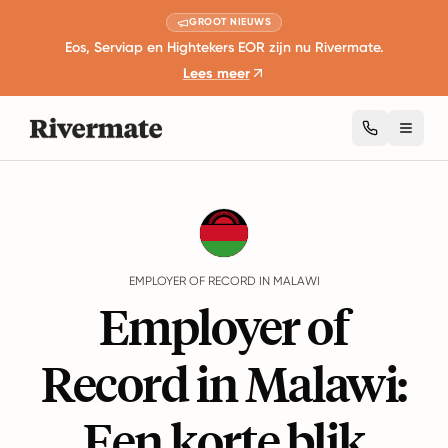
GROOT NIEUWS
Eos, Serviap en Hightekers EOR zijn nu Rivermate.
Lees meer
Toggl
Guides
Malawi
EMPLOYER OF RECORD IN MALAWI
Employer of
Record in Malawi:
Een korte blik