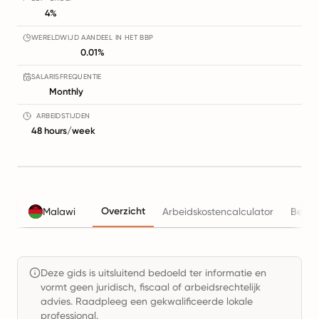
4%
WERELDWIJD AANDEEL IN HET BBP
0.01%
SALARISFREQUENTIE
Monthly
ARBEIDSTIJDEN
48 hours/week
Overzicht
Malawi
Arbeidskostencalculator
Belas
Deze gids is uitsluitend bedoeld ter informatie en
vormt geen juridisch, fiscaal of arbeidsrechtelijk
advies. Raadpleeg een gekwalificeerde lokale
professional.