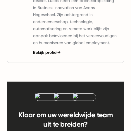
afsloot. Lucas heeft een bacheloropleiding
in Business Innovation van Avans
Hogeschool. Zijn achtergrond in
ondernemerschap, technologie,
automatisering en remote work blijft zijn
aanpak beïnvloeden bij het vereenvoudigen
en humaniseren van global employment.
Bekijk profiel
→
Klaar om uw wereldwijde team
uit te breiden?