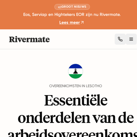
GROOT NIEUWS
Eos, Serviap en Hightekers EOR zijn nu Rivermate.
Lees meer
To
Guides
Lesotho
Agreements
OVEREENKOMSTEN IN LESOTHO
Essentiële
onderdelen van de
arbeidsovereenkoms