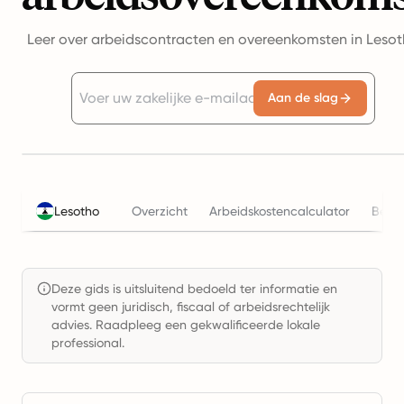
Leer over arbeidscontracten en overeenkomsten in Leso
Aan de slag
Lesotho
Overzicht
Arbeidskostencalculator
Belas
Deze gids is uitsluitend bedoeld ter informatie en
vormt geen juridisch, fiscaal of arbeidsrechtelijk
advies. Raadpleeg een gekwalificeerde lokale
professional.