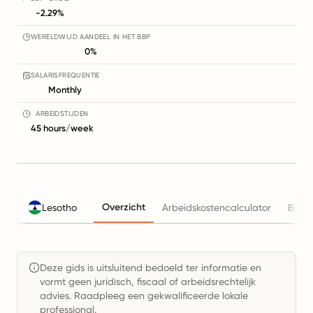
-2.29%
WERELDWIJD AANDEEL IN HET BBP
0%
SALARISFREQUENTIE
Monthly
ARBEIDSTIJDEN
45 hours/week
Overzicht
Lesotho
Arbeidskostencalculator
Belas
Deze gids is uitsluitend bedoeld ter informatie en
vormt geen juridisch, fiscaal of arbeidsrechtelijk
advies. Raadpleeg een gekwalificeerde lokale
professional.