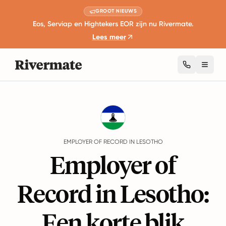
GROOT NIEUWS
Eos, Serviap en Hightekers EOR zijn nu Rivermate.
Lees meer
Toggl
Guides
Lesotho
EMPLOYER OF RECORD IN LESOTHO
Employer of
Record in Lesotho:
Een korte blik