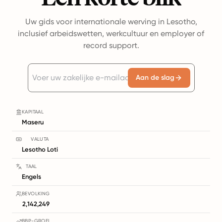
Uw gids voor internationale werving in Lesotho,
inclusief arbeidswetten, werkcultuur en employer of
record support.
Aan de slag
KAPITAAL
Maseru
VALUTA
Lesotho Loti
TAAL
Engels
BEVOLKING
2,142,249
BBP-GROEI