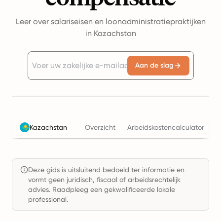
Leer over salariseisen en loonadministratiepraktijken
in Kazachstan
Aan de slag
Kazachstan
Overzicht
Arbeidskostencalculator
B
Deze gids is uitsluitend bedoeld ter informatie en
vormt geen juridisch, fiscaal of arbeidsrechtelijk
advies. Raadpleeg een gekwalificeerde lokale
professional.