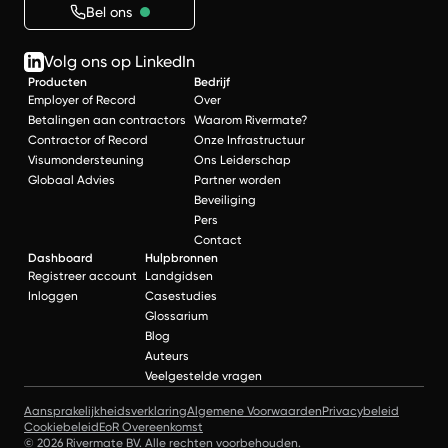
Bel ons
Volg ons op LinkedIn
Producten
Bedrijf
Employer of Record
Over
Betalingen aan contractors
Waarom Rivermate?
Contractor of Record
Onze Infrastructuur
Visumondersteuning
Ons Leiderschap
Globaal Advies
Partner worden
Beveiliging
Pers
Contact
Dashboard
Hulpbronnen
Registreer account
Landgidsen
Inloggen
Casestudies
Glossarium
Blog
Auteurs
Veelgestelde vragen
Aansprakelijkheidsverklaring
Algemene Voorwaarden
Privacybeleid
Cookiebeleid
EoR Overeenkomst
© 2026 Rivermate BV. Alle rechten voorbehouden.