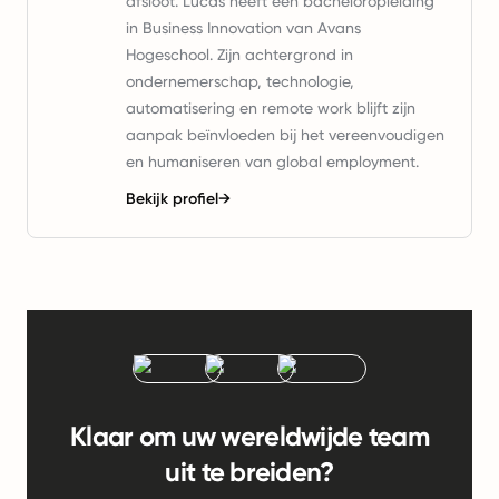
afsloot. Lucas heeft een bacheloropleiding
in Business Innovation van Avans
Hogeschool. Zijn achtergrond in
ondernemerschap, technologie,
automatisering en remote work blijft zijn
aanpak beïnvloeden bij het vereenvoudigen
en humaniseren van global employment.
Bekijk profiel
→
Klaar om uw wereldwijde team
uit te breiden?