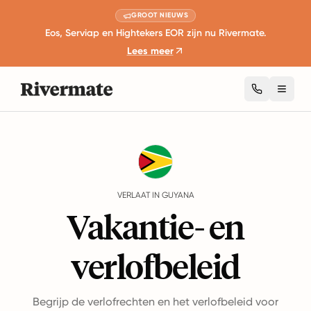
GROOT NIEUWS
Eos, Serviap en Hightekers EOR zijn nu Rivermate.
Lees meer
Toggl
Guides
Guyana
Leave
VERLAAT IN GUYANA
Vakantie- en
verlofbeleid
Begrijp de verlofrechten en het verlofbeleid voor