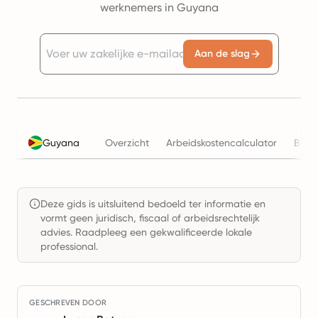
werknemers in Guyana
Aan de slag
Guyana
Overzicht
Arbeidskostencalculator
Bela
Deze gids is uitsluitend bedoeld ter informatie en
vormt geen juridisch, fiscaal of arbeidsrechtelijk
advies. Raadpleeg een gekwalificeerde lokale
professional.
GESCHREVEN DOOR