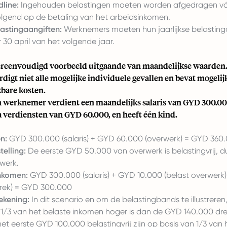
line:
Ingehouden belastingen moeten worden afgedragen vó
gend op de betaling van het arbeidsinkomen.
lastingaangiften:
Werknemers moeten hun jaarlijkse belasting
 30 april van het volgende jaar.
vereenvoudigd voorbeeld uitgaande van maandelijkse waarden.
igt niet alle mogelijke individuele gevallen en bevat mogelijk
kbare kosten.
 werknemer verdient een maandelijks salaris van GYD 300.00
a verdiensten van GYD 60.000, en heeft één kind.
n:
GYD 300.000 (salaris) + GYD 60.000 (overwerk) = GYD 360
telling:
De eerste GYD 50.000 van overwerk is belastingvrij, 
rwerk.
nkomen:
GYD 300.000 (salaris) + GYD 10.000 (belast overwerk
trek) = GYD 300.000
ekening:
In dit scenario en om de belastingbands te illustrere
t 1/3 van het belaste inkomen hoger is dan de GYD 140.000 dr
t eerste GYD 100.000 belastingvrij zijn op basis van 1/3 van 