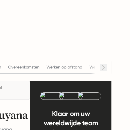
n
Overeenkomsten
Werken op afstand
Werkuren
Salaris
of
Guyana
Klaar om uw
wereldwijde team
uyana,