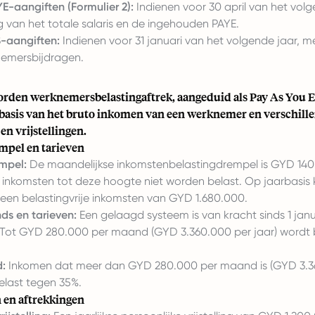
YE-aangiften (Formulier 2):
Indienen voor 30 april van het volg
 van het totale salaris en de ingehouden PAYE.
S-aangiften:
Indienen voor 31 januari van het volgende jaar, me
emersbijdragen.
rden werknemersbelastingaftrek, aangeduid als Pay As You E
basis van het bruto inkomen van een werknemer en verschill
en vrijstellingen.
mpel en tarieven
mpel:
De maandelijkse inkomstenbelastingdrempel is GYD 140
 inkomsten tot deze hoogte niet worden belast. Op jaarbasis 
een belastingvrije inkomsten van GYD 1.680.000.
ds en tarieven:
Een gelaagd systeem is van kracht sinds 1 janu
Tot GYD 280.000 per maand (GYD 3.360.000 per jaar) wordt 
:
Inkomen dat meer dan GYD 280.000 per maand is (GYD 3.3
elast tegen 35%.
n en aftrekkingen