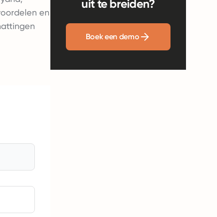
uit te breiden?
voordelen en
hattingen
Boek een demo