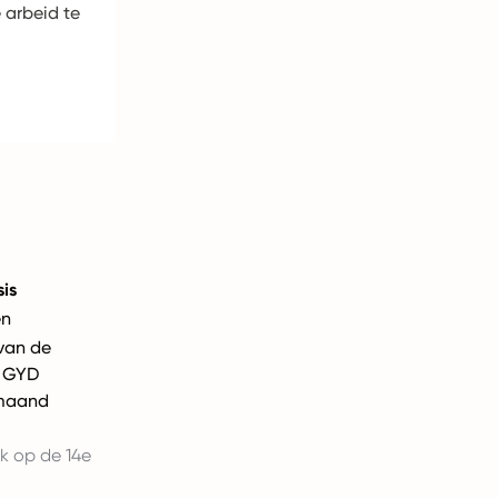
 arbeid te
is
en
van de
t GYD
 maand
k op de 14e