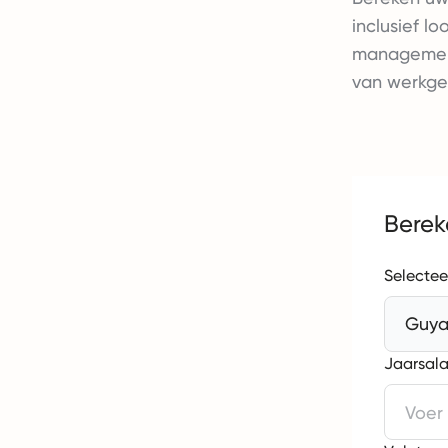
inclusief l
management
van werkge
Berek
Selectee
Guy
Jaarsala