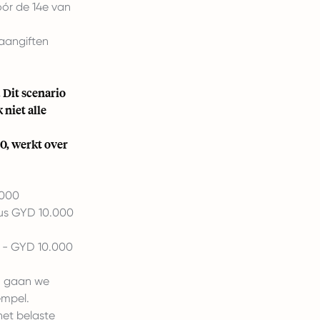
ór de 14e van
aangiften
 Dit scenario
 niet alle
0, werkt over
.000
dus GYD 10.000
) - GYD 10.000
n, gaan we
empel.
het belaste