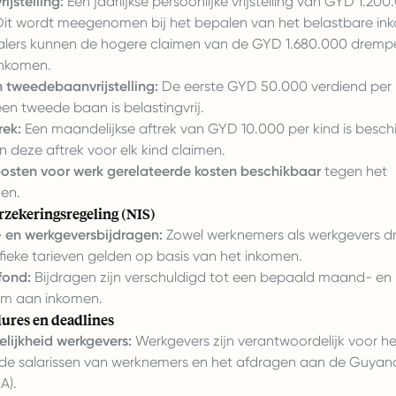
rijstelling:
Een jaarlijkse persoonlijke vrijstelling van GYD 1.200
Dit wordt meegenomen bij het bepalen van het belastbare in
alers kunnen de hogere claimen van de GYD 1.680.000 drempel
inkomen.
 tweedebaanvrijstelling:
De eerste GYD 50.000 verdiend per
en tweede baan is belastingvrij.
rek:
Een maandelijkse aftrek van GYD 10.000 per kind is beschi
 deze aftrek voor elk kind claimen.
osten voor werk gerelateerde kosten beschikbaar
tegen het
en.
rzekeringsregeling (NIS)
en werkgeversbijdragen:
Zowel werknemers als werkgevers dr
fieke tarieven gelden op basis van het inkomen.
fond:
Bijdragen zijn verschuldigd tot een bepaald maand- en
m aan inkomen.
ures en deadlines
lijkheid werkgevers:
Werkgevers zijn verantwoordelijk voor h
de salarissen van werknemers en het afdragen aan de Guya
A).