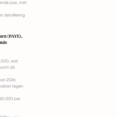
ende jaar, met
t detaillering
arn (PAYE),
ende
.000, wat
komt dit
ari 2026:
belast tegen
60.000 per