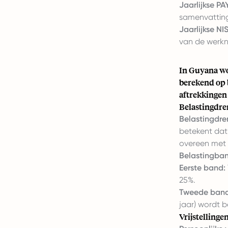
Jaarlijkse PA
samenvatting
Jaarlijkse NI
van de werkn
In Guyana wo
berekend op 
aftrekkingen 
Belastingdre
Belastingdre
betekent dat
overeen met 
Belastingban
Eerste band:
25%.
Tweede band
jaar) wordt b
Vrijstellinge