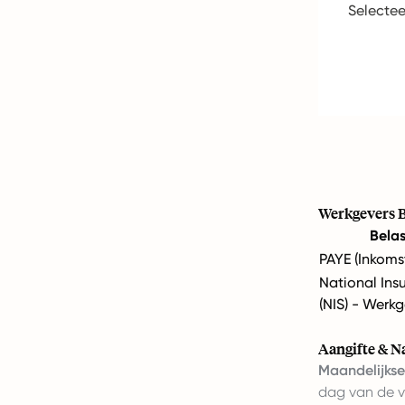
Selectee
Werkgevers B
Bela
PAYE (Inkoms
National In
(NIS) - Werk
Aangifte & N
Maandelijkse
dag van de 