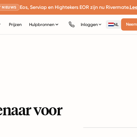
Eos, Serviap en Hightekers EOR zijn nu Rivermate.
Le
 NIEUWS
Neem 
Prijzen
Hulpbronnen
Inloggen
NL
enaar voor