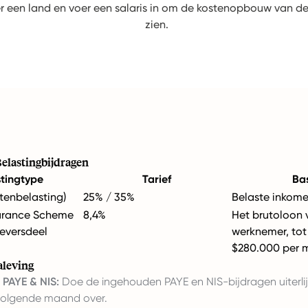
r een land en voer een salaris in om de kostenopbouw van de
zien.
elastingbijdragen
stingtype
Tarief
Bas
tenbelasting)
25% / 35%
Belaste inkom
surance Scheme
8,4%
Het brutoloon 
geversdeel
werknemer, to
$280.000 per
aleving
 PAYE & NIS:
Doe de ingehouden PAYE en NIS-bijdragen uiterlij
volgende maand over.