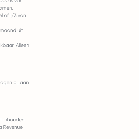
.000 is van
komen.
 of 1/3 van
 maand uit
kbaar. Alleen
agen bij aan
et inhouden
na Revenue