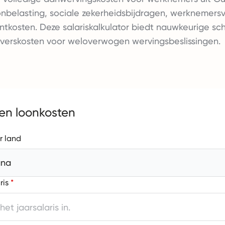
oonbelasting, sociale zekerheidsbijdragen, werknemers
kosten. Deze salariskalkulator biedt nauwkeurige sc
verskosten voor weloverwogen wervingsbeslissingen.
en loonkosten
r land
ana
ris
*