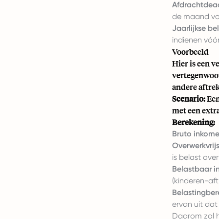
Afdrachtdead
de maand vol
Jaarlijkse be
indienen vóór
Voorbeeld
Hier is een 
vertegenwoord
andere aftre
Scenario:
Een
met een extr
Berekening:
Bruto inkome
Overwerkvrijs
is belast ove
Belastbaar i
(kinderen-af
Belastingber
ervan uit da
Daarom zal he