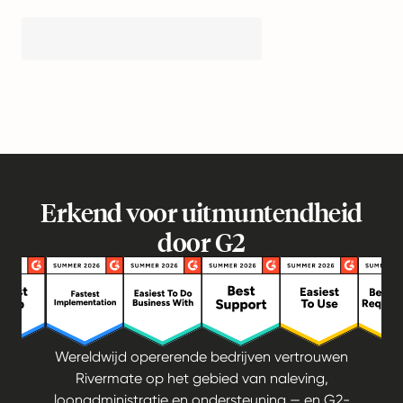
Erkend voor uitmuntendheid
door G2
Wereldwijd opererende bedrijven vertrouwen
Rivermate op het gebied van naleving,
loonadministratie en ondersteuning — en G2-