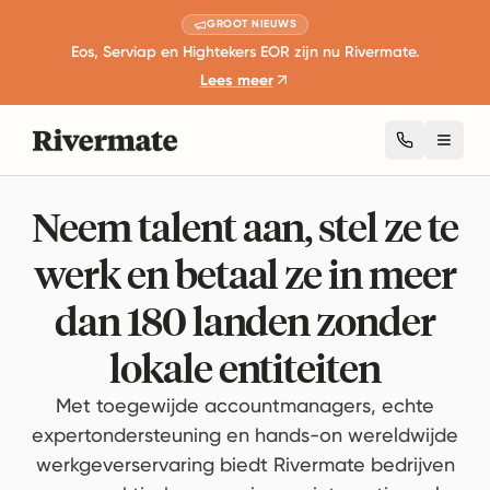
GROOT NIEUWS
Eos, Serviap en Hightekers EOR zijn nu Rivermate.
Lees meer
Toggl
Neem talent aan, stel ze te
werk en betaal ze in meer
dan 180 landen zonder
lokale entiteiten
Met toegewijde accountmanagers, echte
expertondersteuning en hands-on wereldwijde
werkgeverservaring biedt Rivermate bedrijven