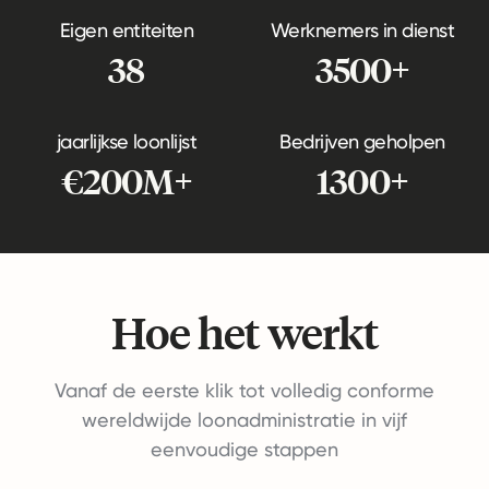
Eigen entiteiten
Werknemers in dienst
38
3500+
jaarlijkse loonlijst
Bedrijven geholpen
€200M+
1300+
Hoe het werkt
Vanaf de eerste klik tot volledig conforme
wereldwijde loonadministratie in vijf
eenvoudige stappen