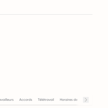
availleurs
Accords
Télétravail
Horaires de travail
Salaire