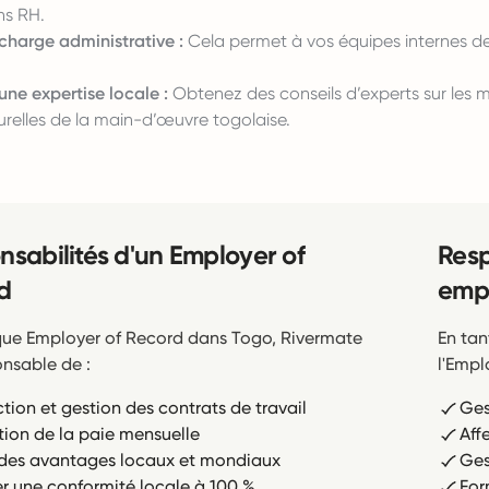
ns RH.
charge administrative :
Cela permet à vos équipes internes de 
une expertise locale :
Obtenez des conseils d’experts sur les me
urelles de la main-d’œuvre togolaise.
nsabilités d'un Employer of
Resp
d
empl
que Employer of Record dans Togo, Rivermate
En tan
onsable de :
l'Empl
tion et gestion des contrats de travail
Ges
tion de la paie mensuelle
Aff
r des avantages locaux et mondiaux
Ges
er une conformité locale à 100 %
For