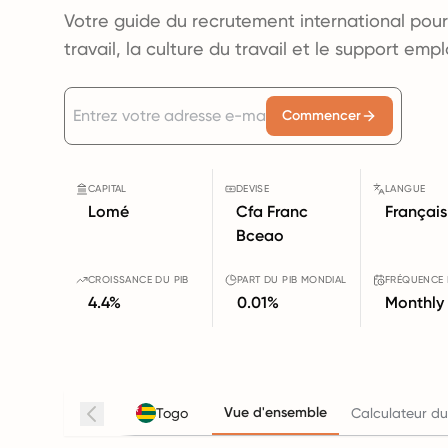
Votre guide du recrutement international pour 
travail, la culture du travail et le support emp
Commencer
CAPITAL
DEVISE
LANGUE
Lomé
Cfa Franc
Français
Bceao
CROISSANCE DU PIB
PART DU PIB MONDIAL
FRÉQUENCE 
4.4%
0.01%
Monthly
Vue d'ensemble
Togo
Calculateur du