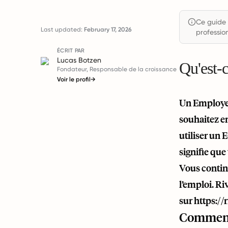
Ce guide 
Last updated:
February 17, 2026
profession
ÉCRIT PAR
Lucas Botzen
Qu'est-
Fondateur, Responsable de la croissance
Voir le profil
→
Un Employer
souhaitez e
utiliser un 
signifie que
Vous continu
l’emploi. R
sur
https:/
Comment