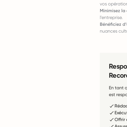
vos opératio
Minimisez la 
l’entreprise.
Bénéficiez d’
nuances cult
Respo
Recor
En tant 
est resp
Rédac
Exécu
Offri
Assur