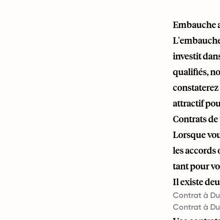
Embauche au
L'embauche 
investit dan
qualifiés, n
constaterez 
attractif po
Contrats de 
Lorsque vous
les accords 
tant pour vo
Il existe de
Contrat à Du
Contrat à Du