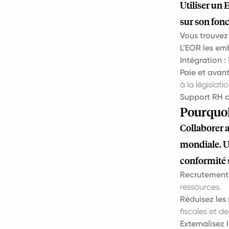
Utiliser un 
sur son fon
Vous trouvez 
L’EOR les em
Intégration :
Paie et avan
à la législati
Support RH c
Pourquoi
Collaborer 
mondiale. U
conformité s
Recrutement 
ressources.
Réduisez les 
fiscales et de
Externalisez 