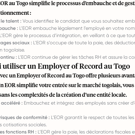
EOR au Togo simplifie le processus d’embauche et de gest
ctionnement :
le talent :
Vous identifiez le candidat que vous souhaitez em
bauche :
L’EOR embauche légalement l’employé en votre nom 
L’EOR gère le processus d’intégration, en veillant à ce que tou
tages sociaux :
L’EOR s’occupe de toute la paie, des déduction
on togolaise.
ontinu :
L’EOR continue de gérer les tâches RH et assure la conf
 utiliser un Employer of Record au Togo
avec un Employer of Record au Togo offre plusieurs avant
n EOR simplifie votre entrée sur le marché togolais, vo
ans les complexités de la création d’une entité locale.
accéléré :
Embauchez et intégrez des employés sans créer d’e
risques de conformité :
L’EOR garantit le respect de toutes les 
s cotisations sociales.
les fonctions RH :
L’EOR gère la paie, les déclarations fiscales 