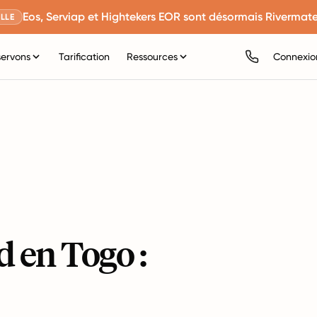
Eos, Serviap et Hightekers EOR sont désormais Rivermate
LLE
servons
Tarification
Ressources
Connexio
 en Togo :