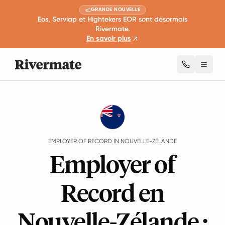
GRANDE NOUVELLE
Eos, Serviap et Hightekers EOR sont désormais
Rivermate.
En savoir plus
Toggl
Guides
Nouvelle-Zélande
EMPLOYER OF RECORD IN NOUVELLE-ZÉLANDE
Employer of
Record en
Nouvelle-Zélande :