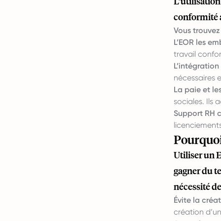
L’utilisati
conformité a
Vous trouvez 
L’EOR les em
travail confo
L’intégratio
nécessaires e
La paie et le
sociales. Ils
Support RH c
licenciements
Pourquoi
Utiliser un 
gagner du te
nécessité de
Évite la créa
création d’un