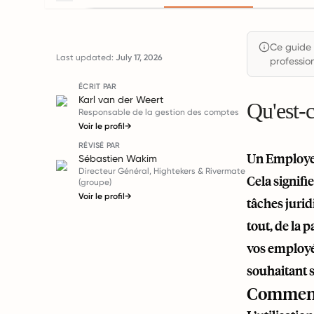
Ce guide 
Last updated:
July 17, 2026
profession
ÉCRIT PAR
Karl van der Weert
Qu'est-
Responsable de la gestion des comptes
Voir le profil
→
RÉVISÉ PAR
Un Employer
Sébastien Wakim
Directeur Général, Hightekers & Rivermate
Cela signifi
(groupe)
Voir le profil
→
tâches juri
tout, de la 
vos employés
souhaitant 
Comment