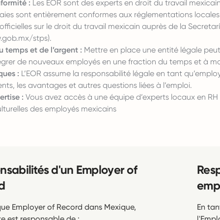
formité :
Les EOR sont des experts en droit du travail mexicain
paies sont entièrement conformes aux réglementations locale
fficielles sur le droit du travail mexicain auprès de la Secretar
.gob.mx/stps
).
 temps et de l’argent :
Mettre en place une entité légale peu
égrer de nouveaux employés en une fraction du temps et à mo
ques :
L’EOR assume la responsabilité légale en tant qu’employ
ents, les avantages et autres questions liées à l’emploi.
rtise :
Vous avez accès à une équipe d’experts locaux en RH et
ulturelles des employés mexicains
nsabilités d'un Employer of
Resp
d
empl
que Employer of Record dans Mexique,
En tan
e est responsable de :
l'Empl