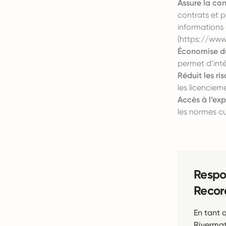
Assure la con
contrats et 
informations o
(
https://www
Économise du
permet d’int
Réduit les ris
les licenciem
Accès à l’expe
les normes c
Respo
Recor
En tant 
Rivermat