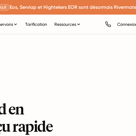
Eos, Serviap et Hightekers EOR sont désormais Rivermate
LLE
servons
Tarification
Ressources
Connexio
d en
çu rapide