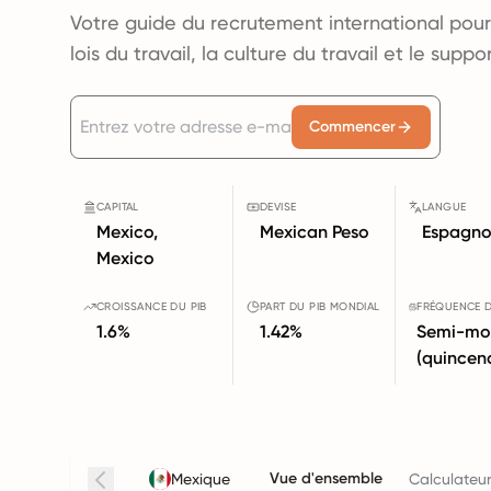
Votre guide du recrutement international pour
lois du travail, la culture du travail et le supp
Commencer
CAPITAL
DEVISE
LANGUE
Mexico,
Mexican Peso
Espagno
Mexico
CROISSANCE DU PIB
PART DU PIB MONDIAL
FRÉQUENCE D
1.6%
1.42%
Semi-mo
(quincen
Vue d'ensemble
Mexique
Calculateur