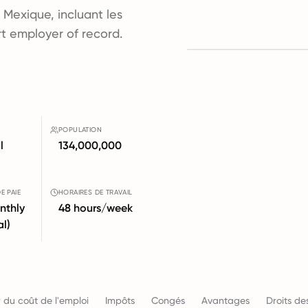
 Mexique, incluant les
ort employer of record.
POPULATION
l
134,000,000
E PAIE
HORAIRES DE TRAVAIL
nthly
48 hours/week
al)
 du coût de l'emploi
Impôts
Congés
Avantages
Droits des