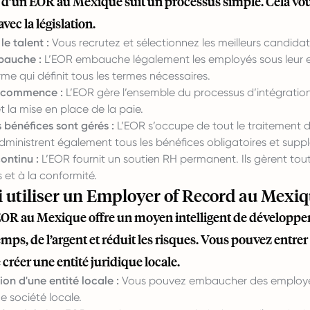
on d’un EOR au Mexique suit un processus simple. Cela 
vec la législation.
le talent :
Vous recrutez et sélectionnez les meilleurs candidat
bauche :
L’EOR embauche légalement les employés sous leur ent
rme qui définit tous les termes nécessaires.
n commence :
L’EOR gère l’ensemble du processus d’intégrati
t la mise en place de la paie.
s bénéfices sont gérés :
L’EOR s’occupe de tout le traitement de
 administrent également tous les bénéfices obligatoires et sup
ontinu :
L’EOR fournit un soutien RH permanent. Ils gèrent tout
 et à la conformité.
 utiliser un Employer of Record au Mexi
EOR au Mexique offre un moyen intelligent de développer vo
mps, de l’argent et réduit les risques. Vous pouvez entr
 créer une entité juridique locale.
tion d'une entité locale :
Vous pouvez embaucher des employés 
e société locale.