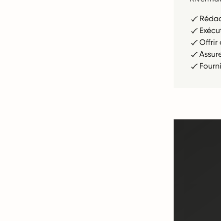
Rédac
Exécu
Offri
Assur
Fourn