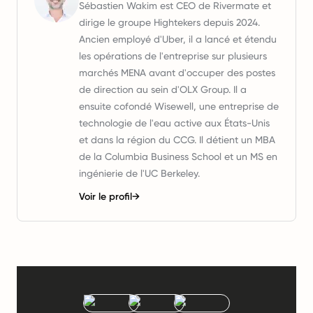
Sébastien Wakim est CEO de Rivermate et
dirige le groupe Hightekers depuis 2024.
Ancien employé d'Uber, il a lancé et étendu
les opérations de l'entreprise sur plusieurs
marchés MENA avant d'occuper des postes
de direction au sein d'OLX Group. Il a
ensuite cofondé Wisewell, une entreprise de
technologie de l'eau active aux États-Unis
et dans la région du CCG. Il détient un MBA
de la Columbia Business School et un MS en
ingénierie de l'UC Berkeley.
Voir le profil
→