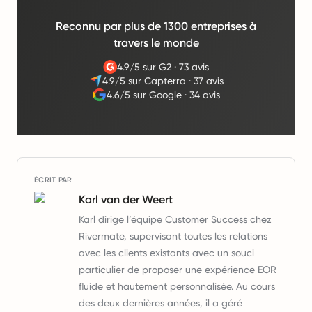
Reconnu par plus de 1300 entreprises à
travers le monde
4.9/5 sur G2
·
73 avis
4.9/5 sur Capterra
·
37 avis
4.6/5 sur Google
·
34 avis
ÉCRIT PAR
Karl van der Weert
Karl dirige l’équipe Customer Success chez
Rivermate, supervisant toutes les relations
avec les clients existants avec un souci
particulier de proposer une expérience EOR
fluide et hautement personnalisée. Au cours
des deux dernières années, il a géré