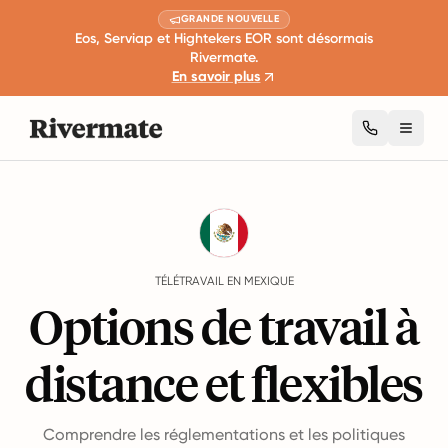
GRANDE NOUVELLE
Eos, Serviap et Hightekers EOR sont désormais
Rivermate.
En savoir plus
Toggl
Guides
Mexique
Remote Work
TÉLÉTRAVAIL EN MEXIQUE
Options de travail à
distance et flexibles
Comprendre les réglementations et les politiques