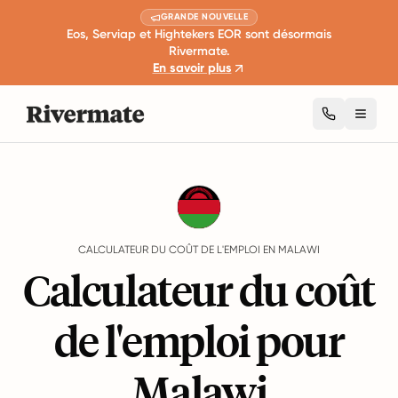
GRANDE NOUVELLE
Eos, Serviap et Hightekers EOR sont désormais
Rivermate.
En savoir plus
Toggl
Guides
Malawi
Employment Cost Calculator
CALCULATEUR DU COÛT DE L'EMPLOI EN MALAWI
Calculateur du coût
de l'emploi pour
Malawi