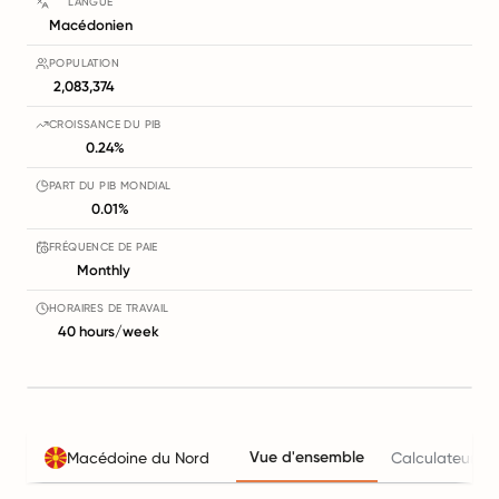
LANGUE
Macédonien
POPULATION
2,083,374
CROISSANCE DU PIB
0.24%
PART DU PIB MONDIAL
0.01%
FRÉQUENCE DE PAIE
Monthly
HORAIRES DE TRAVAIL
40 hours/week
Vue d'ensemble
Macédoine du Nord
Calculateur du