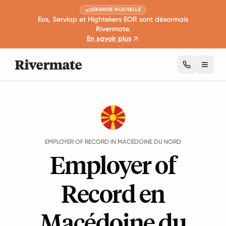
GRANDE NOUVELLE
Eos, Serviap et Hightekers EOR sont désormais
Rivermate.
En savoir plus
Toggl
Guides
Macédoine du Nord
EMPLOYER OF RECORD IN MACÉDOINE DU NORD
Employer of
Record en
Macédoine du