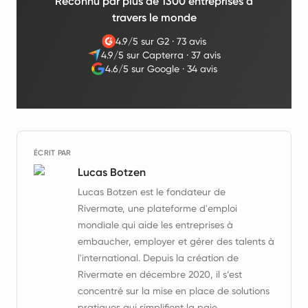
Reconnu par plus de 1300 entreprises à
travers le monde
4.9/5 sur G2
·
73 avis
4.9/5 sur Capterra
·
37 avis
4.6/5 sur Google
·
34 avis
ÉCRIT PAR
Lucas Botzen
Lucas Botzen est le fondateur de
Rivermate, une plateforme d'emploi
mondiale qui aide les entreprises à
embaucher, employer et gérer des talents à
l'international. Depuis la création de
Rivermate en décembre 2020, il s’est
concentré sur la mise en place de solutions
pratiques qui simplifient la paie