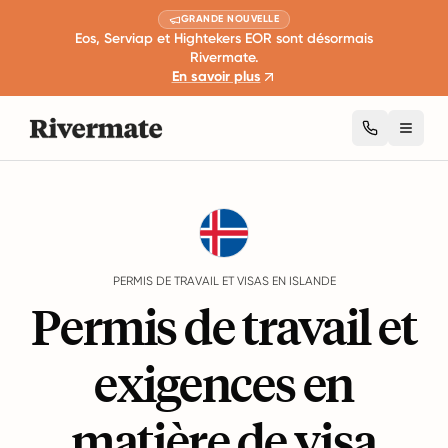
GRANDE NOUVELLE
Eos, Serviap et Hightekers EOR sont désormais
Rivermate.
En savoir plus
Toggl
Guides
Islande
Work Permits And Visas
PERMIS DE TRAVAIL ET VISAS EN ISLANDE
Permis de travail et
exigences en
matière de visa