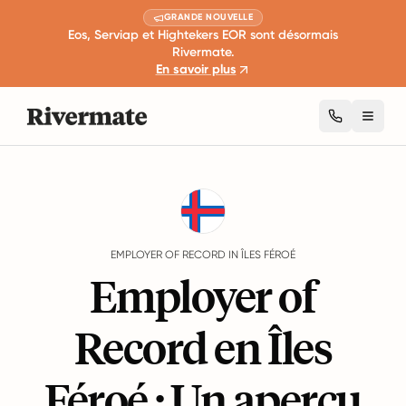
GRANDE NOUVELLE
Eos, Serviap et Hightekers EOR sont désormais
Rivermate.
En savoir plus
Toggl
Guides
Îles Féroé
EMPLOYER OF RECORD IN ÎLES FÉROÉ
Employer of
Record en Îles
Féroé : Un aperçu