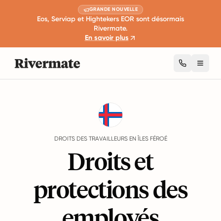
GRANDE NOUVELLE
Eos, Serviap et Hightekers EOR sont désormais
Rivermate.
En savoir plus
Toggl
Guides
Îles Féroé
Rights
DROITS DES TRAVAILLEURS EN ÎLES FÉROÉ
Droits et
protections des
employés