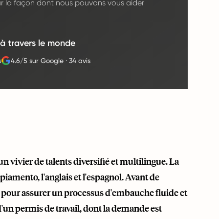
ur la façon dont nous pouvons vous aider
 à travers le monde
s
4.6/5 sur Google
·
34 avis
vivier de talents diversifié et multilingue. La
amento, l'anglais et l'espagnol. Avant de
s pour assurer un processus d'embauche fluide et
'un permis de travail, dont la demande est