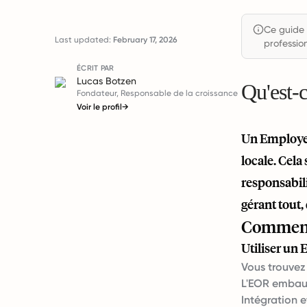
Ce guide 
Last updated:
February 17, 2026
profession
ÉCRIT PAR
Lucas Botzen
Qu'est-
Fondateur, Responsable de la croissance
Voir le profil
→
Un Employer
locale. Cela
responsabil
gérant tout, 
Comment 
Utiliser un
Vous trouvez 
L'EOR embau
Intégration e