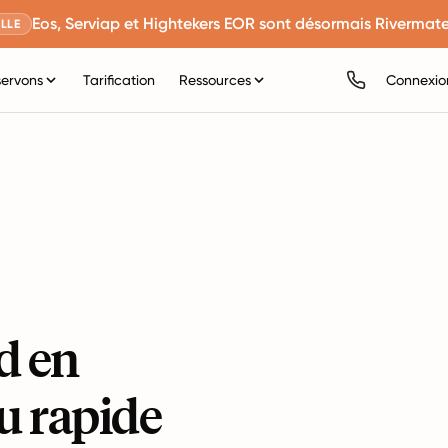
Eos, Serviap et Hightekers EOR sont désormais Rivermate
LLE
servons
Tarification
Ressources
Connexio
d en
u rapide