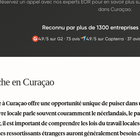
Réservez un appel avec nos experts EOR pour en savoir plus s
dans Curaçao.
Reconnu par plus de 1300 entreprises
4.9/5 sur G2
·
73 avis
4.9/5 sur Capterra
·
37 avi
he en Curaçao
 Curaçao offre une opportunité unique de puiser dans un 
 locale parle souvent couramment le néerlandais, le papi
l est important de comprendre les lois du travail locale
es ressortissants étrangers auront généralement besoin d