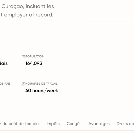
 Curaçao, incluant les
ort employer of record.
POPULATION
dais
164,093
DE PAIE
HORAIRES DE TRAVAIL
40 hours/week
r du coût de l'emploi
Impôts
Congés
Avantages
Droits de