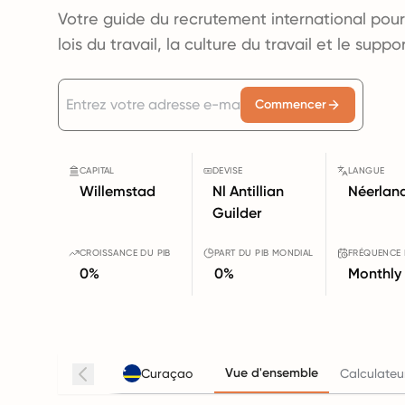
Votre guide du recrutement international pour
lois du travail, la culture du travail et le supp
Commencer
CAPITAL
DEVISE
LANGUE
Willemstad
Nl Antillian
Néerlan
Guilder
CROISSANCE DU PIB
PART DU PIB MONDIAL
FRÉQUENCE 
0%
0%
Monthly
Vue d'ensemble
Curaçao
Calculateu