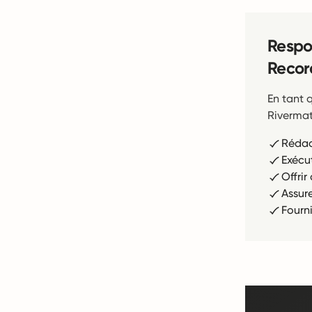
Respo
Recor
En tant 
Rivermat
Rédac
Exécu
Offri
Assur
Fourn