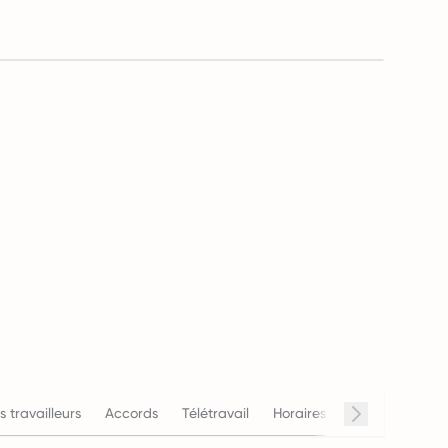
s travailleurs
Accords
Télétravail
Horaires de travail
Sala