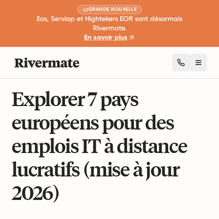
GRANDE NOUVELLE
Eos, Serviap et Hightekers EOR sont désormais
Rivermate.
En savoir plus
Toggl
14 min de lecture
Travail à distance et productivité
Explorer 7 pays
européens pour des
emplois IT à distance
lucratifs (mise à jour
2026)