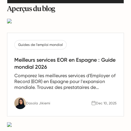
Aperçus du blog
Guides de l'emploi mondial
Meilleurs services EOR en Espagne : Guide
mondial 2026
Comparez les meilleures services d'Employer of
Record (EOR) en Espagne pour l'expansion
mondiale. Trouvez des prestataires de
confiance offrant des services de paie, de
gestion des ressources humaines et de
Dasola Jikiemi
Dec 10, 2025
conformité pour les équipes en Espagne.