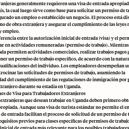
ranjeras generalmente requieren una visa de entrada apropiad
aís, la cual luego sirve como base para solicitar un permiso de 
gurado un empleo o establecido un negocio. El proceso está d
no de obra extranjera y asegurar el cumplimiento de las leyes 
y empleo.
ferencia entre la autorización inicial de entrada (visa) y el pe
par en actividades remuneradas (permiso de trabajo). Mientras
ada permiten actividades comerciales, realizar trabajos pago
ner un permiso de trabajo específico, de acuerdo con la natura
s cualificaciones del individuo. Los empleadores desempeñan u
trocinar las solicitudes de permisos de trabajo, asumiendo la
dad del cumplimiento de las regulaciones de inmigración por 
tranjero durante su estadía en Uganda.
s de Visa para Trabajadores Extranjeros
 extranjeras que desean trabajar en Uganda deben primero obt
ropiada. Aunque una visa de turista estándar no permite el e
s de entrada facilitan el proceso de solicitud de un permiso de 
requisitos previos para clases específicas de permisos de trabaj
inicial de entrada más relevante para los posibles trabajador