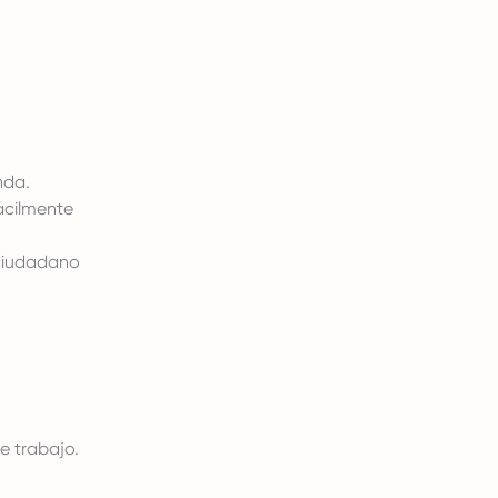
nda.
ácilmente
ciudadano
e trabajo.