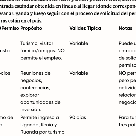
ntrada estándar obtenida en línea o al llegar (donde correspon
sar a Uganda y luego seguir con el proceso de solicitud del pe
ras están en el país.
 (Permiso
Propósito
Validez Típica
Notas
Turismo, visitar
Variable
Puede u
rista
familia/amigos. NO
entrada
permite el empleo.
de solic
permiso
ocios
Reuniones de
Variable
NO per
negocios,
pero pe
conferencias,
activid
explorar
relacio
oportunidades de
negocio
inversión.
smo de
Permite ingreso a
90 días
Para tu
al
Uganda, Kenia y
tres paí
Ruanda por turismo.