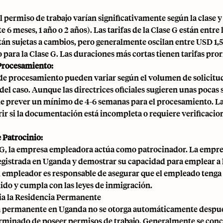
el permiso de trabajo varían significativamente según la clase y
6 meses, 1 año o 2 años). Las tarifas de la Clase G están entre l
stán sujetas a cambios, pero generalmente oscilan entre USD 1
 para la Clase G. Las duraciones más cortas tienen tarifas pro
Procesamiento:
de procesamiento pueden variar según el volumen de solicitud
el caso. Aunque las directrices oficiales sugieren unas pocas
 prever un mínimo de 4-6 semanas para el procesamiento. L
ir si la documentación está incompleta o requiere verificacio
 Patrocinio:
e G, la empresa empleadora actúa como patrocinador. La empre
egistrada en Uganda y demostrar su capacidad para emplear a 
El empleador es responsable de asegurar que el empleado teng
lido y cumpla con las leyes de inmigración.
a la Residencia Permanente
a permanente en Uganda no se otorga automáticamente despu
rminado de poseer permisos de trabajo. Generalmente se con