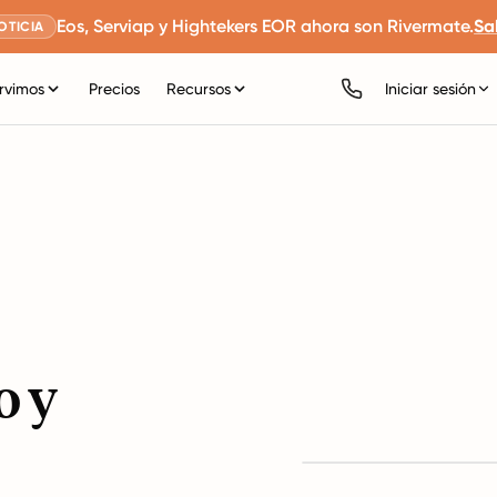
Eos, Serviap y Hightekers EOR ahora son Rivermate.
Sa
OTICIA
rvimos
Precios
Recursos
Iniciar sesión
o y