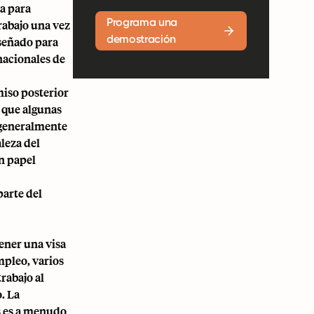
a para
Programa una
trabajo una vez
demostración
iseñado para
nacionales de
rmiso posterior
 que algunas
s generalmente
leza del
n papel
parte del
ener una visa
mpleo, varios
trabajo al
o. La
es es a menudo