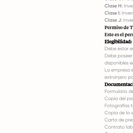
Clase H:
Inve
Clase I:
Inver
Clase J:
Inver
Permiso de T
Este es el pe
Elegibilidad:
Debe estar e
Debe poseer l
disponibles e
La empresa e
extranjero pa
Documentació
Formulario d
Copia del pas
Fotografías 
Copia de la v
Carta de pre
Contrato labo