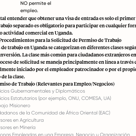
NO permite el
empleo.
al entender que obtener una visa de entrada es solo el primer
abajo separado es obligatorio para participar en cualquier f
 actividad comercial en Uganda.
 Procedimientos para la Solicitud de Permiso de Trabajo
de trabajo en Uganda se categorizan en diferentes clases segú
 inversión. La clase más común para ciudadanos extranjeros e
roceso de solicitud se maneja principalmente en línea a través 
mente iniciado por el empleador patrocinador o por el propio
de la clase.
rmiso de Trabajo (Relevantes para Empleo/Negocios)
icios Gubernamentales y Diplomáticos
icios Estatutarios (por ejemplo, ONU, COMESA, UA)
ajo Misionero
adanos de la Comunidad de África Oriental (EAC)
sores en Agricultura
sores en Minería
onas Empleadas en una Empresa, Negocio u Organización