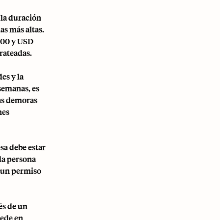
 la duración
as más altas.
,500 y USD
rrateadas.
es y la
 semanas, es
as demoras
nes
sa debe estar
la persona
a un permiso
és de un
cede en