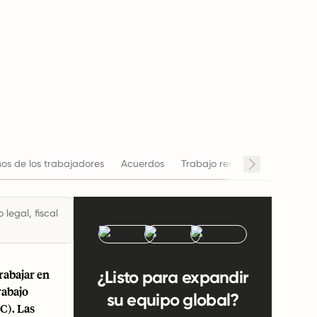
os de los trabajadores
Acuerdos
Trabajo remoto
Horario de
legal, fiscal
rabajar en
¿Listo para expandir
rabajo
su equipo global?
C). Las