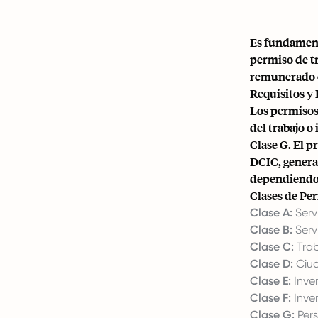
Es fundament
permiso de tr
remunerado o
Requisitos y
Los permisos 
del trabajo o
Clase G. El p
DCIC, general
dependiendo 
Clases de Pe
Clase A:
Serv
Clase B:
Serv
Clase C:
Trab
Clase D:
Ciud
Clase E:
Inver
Clase F:
Inver
Clase G:
Pers