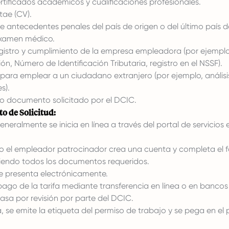
rtificados académicos y cualificaciones profesionales.
tae (CV).
e antecedentes penales del país de origen o del último país d
examen médico.
gistro y cumplimiento de la empresa empleadora (por ejemplo
ón, Número de Identificación Tributaria, registro en el NSSF).
 para emplear a un ciudadano extranjero (por ejemplo, anális
s).
ro documento solicitado por el DCIC.
o de Solicitud:
generalmente se inicia en línea a través del portal de servicios 
e o el empleador patrocinador crea una cuenta y completa el 
ubiendo todos los documentos requeridos.
se presenta electrónicamente.
 pago de la tarifa mediante transferencia en línea o en banco
pasa por revisión por parte del DCIC.
, se emite la etiqueta del permiso de trabajo y se pega en el