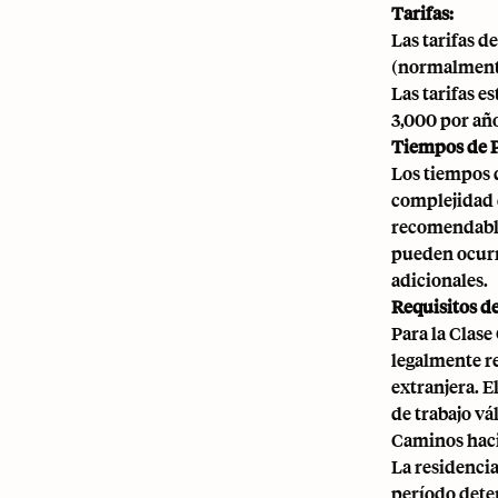
Tarifas:
Las tarifas d
(normalmente 
Las tarifas e
3,000 por año
Tiempos de 
Los tiempos 
complejidad d
recomendable
pueden ocurr
adicionales.
Requisitos de
Para la Clas
legalmente r
extranjera. 
de trabajo vá
Caminos haci
La residenci
período dete