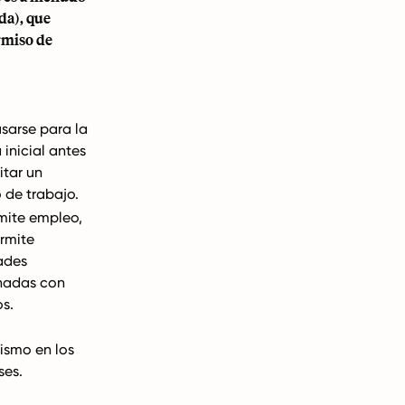
da), que
rmiso de
sarse para la
 inicial antes
itar un
 de trabajo.
mite empleo,
rmite
ades
nadas con
s.
rismo en los
ses.