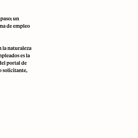
 paso; un
orma de empleo
n la naturaleza
mpleados es la
del portal de
 solicitante,