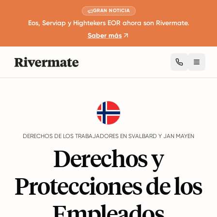
GRAN NOTICIA
Eos, Serviap y Hightekers EOR ahora son Rivermate.
Saber más
Toggl
Guides
Svalbard y Jan Mayen
Rights
DERECHOS DE LOS TRABAJADORES EN SVALBARD Y JAN MAYEN
Derechos y
Protecciones de los
Empleados