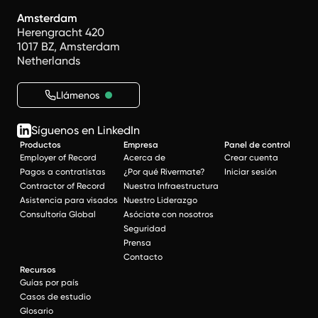
Amsterdam
Herengracht 420
1017 BZ, Amsterdam
Netherlands
Llámenos
Síguenos en LinkedIn
Productos
Empresa
Panel de control
Employer of Record
Acerca de
Crear cuenta
Pagos a contratistas
¿Por qué Rivermate?
Iniciar sesión
Contractor of Record
Nuestra Infraestructura
Asistencia para visados
Nuestro Liderazgo
Consultoría Global
Asóciate con nosotros
Seguridad
Prensa
Contacto
Recursos
Guías por país
Casos de estudio
Glosario