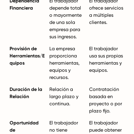
Dependencia
El trabajador
El trabajador
Financiera
depende total
ofrece servicios
o mayormente
a múltiples
de una sola
clientes.
empresa para
sus ingresos.
Provisión de
La empresa
El trabajador
Herramientas/E
proporciona
usa sus propias
quipos
herramientas,
herramientas y
equipos y
equipos.
recursos.
Duración de la
Relación a
Contratación
Relación
largo plazo y
basada en
continua.
proyecto o por
plazo fijo.
Oportunidad
El trabajador
El trabajador
de
no tiene
puede obtener