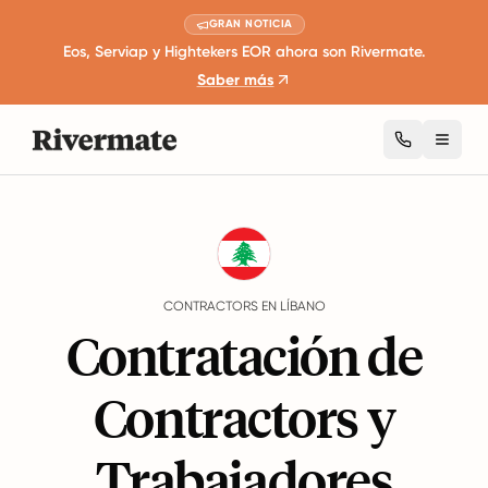
GRAN NOTICIA
Eos, Serviap y Hightekers EOR ahora son Rivermate.
Saber más
Toggl
Guides
Líbano
Contractors
CONTRACTORS EN LÍBANO
Contratación de
Contractors y
Trabajadores