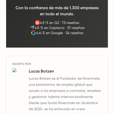
Con la confianza de más de 1.300 empresas
en todo el mundo.
4.9/5 en G2
·
73 reseñas
4.9/5 en Capterra
·
37 reseñas
4.6/5 en Google
·
34 reseñas
ESCRITO POR
Lucas Botzen
Lucas Botzen es el Fundador de Rivermate,
una plataforma de empleo global que
ayuda a las empresas a contratar, emplear
y gestionar talento internacionalmente.
Desde que fundó Rivermate en diciembre
de 2020, se ha enfocado en crear