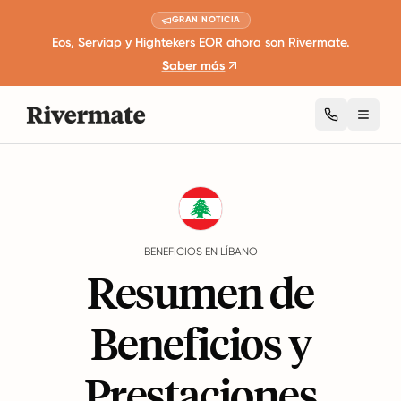
GRAN NOTICIA
Eos, Serviap y Hightekers EOR ahora son Rivermate.
Saber más
Toggl
Guides
Líbano
Benefits
BENEFICIOS EN LÍBANO
Resumen de
Beneficios y
Prestaciones