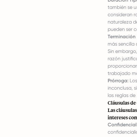
también se u
consideran r
naturaleza d
pueden ser co
Terminación 
más sencilla
Sin embargo,
razón justif
proporcionar
trabajado más
Prórroga:
Los
inconclusa, 
las reglas de
Cláusulas de
Las cláusula
intereses co
Confidencial
confidencial