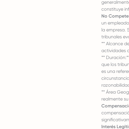
generalmente
constituye in
No Compete
un empleado 
la empresa. S
tribunales ev
** Alcance de
actividades 
** Duración:
que los trib
es una refere
circunstancia
razonabilidad
** Área Geogr
realmente su
Compensaci
compensació
significativa
Interés Legít