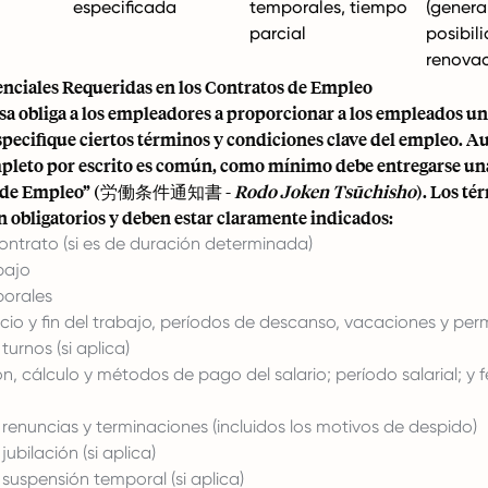
especificada
temporales, tiempo
(genera
parcial
posibil
renova
enciales Requeridas en los Contratos de Empleo
esa obliga a los empleadores a proporcionar a los empleados 
especifique ciertos términos y condiciones clave del empleo. 
pleto por escrito es común, como mínimo debe entregarse un
s de Empleo” (労働条件通知書 -
Rodo Joken Tsūchisho
). Los té
n obligatorios y deben estar claramente indicados:
ontrato (si es de duración determinada)
bajo
borales
icio y fin del trabajo, períodos de descanso, vacaciones y per
turnos (si aplica)
, cálculo y métodos de pago del salario; período salarial; y 
renuncias y terminaciones (incluidos los motivos de despido)
ubilación (si aplica)
suspensión temporal (si aplica)