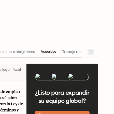
Acuerdos
 de los trabajadores
Trabajo remoto
Horario de 
legal, fiscal
o de empleo
¿Listo para expandir
 relación
su equipo global?
on la Ley de
términos y