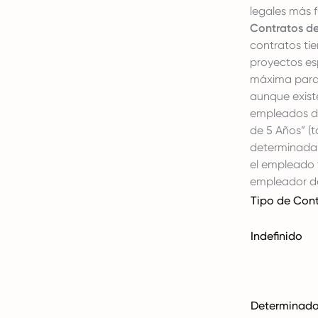
legales más 
Contratos d
contratos ti
proyectos es
máxima para 
aunque exist
empleados de
de 5 Años” (
determinada 
el empleado t
empleador de
Tipo de Con
Indefinido
Determinad