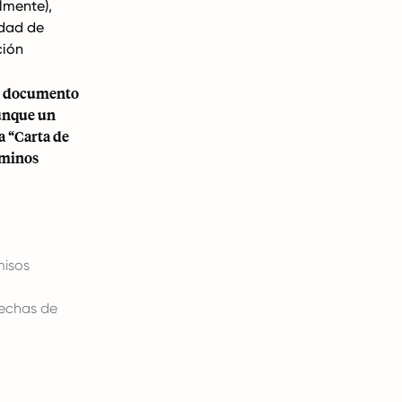
lmente),
idad de
ción
un documento
Aunque un
a “Carta de
rminos
misos
fechas de