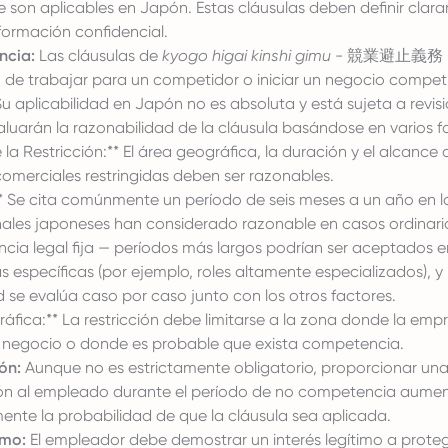
 son aplicables en Japón. Estas cláusulas deben definir cla
formación confidencial.
ncia:
Las cláusulas de
kyogo higai kinshi gimu
- 競業避止義務 res
de trabajar para un competidor o iniciar un negocio competi
u aplicabilidad en Japón no es absoluta y está sujeta a revisió
aluarán la razonabilidad de la cláusula basándose en varios f
 la Restricción:** El área geográfica, la duración y el alcance 
comerciales restringidas deben ser razonables.
** Se cita comúnmente un período de seis meses a un año en l
unales japoneses han considerado razonable en casos ordinar
ncia legal fija — períodos más largos podrían ser aceptados e
s específicas (por ejemplo, roles altamente especializados), y 
 se evalúa caso por caso junto con los otros factores.
áfica:** La restricción debe limitarse a la zona donde la empr
 negocio o donde es probable que exista competencia.
ón:
Aunque no es estrictamente obligatorio, proporcionar un
n al empleado durante el período de no competencia aume
mente la probabilidad de que la cláusula sea aplicada.
imo:
El empleador debe demostrar un interés legítimo a prote