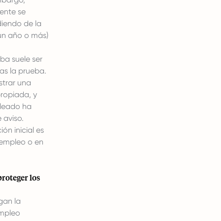
ente se
iendo de la
 un año o más)
ba suele ser
as la prueba.
strar una
ropiada, y
pleado ha
 aviso.
ón inicial es
 empleo o en
roteger los
gan la
empleo