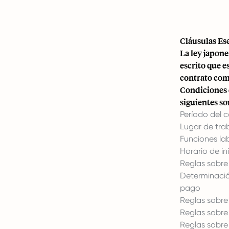
Cláusulas Es
La ley japon
escrito que 
contrato com
Condicione
siguientes so
Período del c
Lugar de tra
Funciones la
Horario de in
Reglas sobre 
Determinación
pago
Reglas sobre 
Reglas sobre j
Reglas sobre 