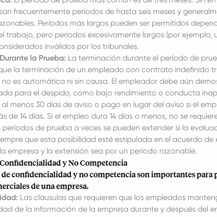
san frecuentemente períodos de hasta seis meses y generalm
azonables. Períodos más largos pueden ser permitidos depend
el trabajo, pero períodos excesivamente largos (por ejemplo,
nsiderados inválidos por los tribunales.
Durante la Prueba:
La terminación durante el período de prue
 que la terminación de un empleado con contrato indefinido tr
 no es automática ni sin causa. El empleador debe aún demo
icada para el despido, como bajo rendimiento o conducta inap
 al menos 30 días de aviso o pago en lugar del aviso si el em
 de 14 días. Si el empleo dura 14 días o menos, no se requiere
 períodos de prueba a veces se pueden extender si la evaluaci
siempre que esta posibilidad esté estipulada en el acuerdo de
 la empresa y la extensión sea por un período razonable.
 Confidencialidad y No Competencia
s de confidencialidad y no competencia son importantes para p
merciales de una empresa.
idad:
Las cláusulas que requieren que los empleados manten
idad de la información de la empresa durante y después del 