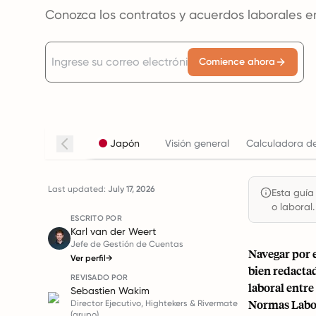
Conozca los contratos y acuerdos laborales 
Comience ahora
Japón
Visión general
Calculadora de
Last updated:
July 17, 2026
Esta guía
o laboral.
ESCRITO POR
Karl van der Weert
Jefe de Gestión de Cuentas
Navegar por e
Ver perfil
→
bien redacta
REVISADO POR
laboral entr
Sebastien Wakim
Normas Labor
Director Ejecutivo, Hightekers & Rivermate
(grupo)