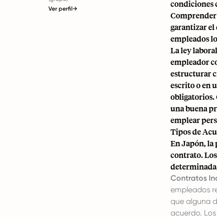
condiciones 
Ver perfil
→
Comprender la
garantizar el
empleados lo
La ley labora
empleador co
estructurar c
escrito o en
obligatorios.
una buena prá
emplear pers
Tipos de Acu
En Japón, la 
contrato. Los
determinada
Contratos In
empleados re
que alguna d
acuerdo. Los