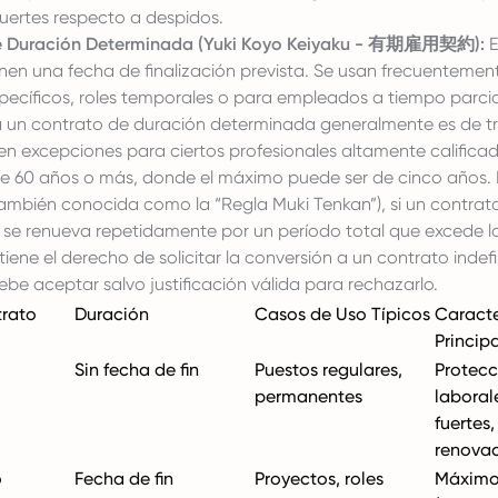
fuertes respecto a despidos.
e Duración Determinada (Yuki Koyo Keiyaku - 有期雇用契約):
E
enen una fecha de finalización prevista. Se usan frecuentemen
pecíficos, roles temporales o para empleados a tiempo parcia
un contrato de duración determinada generalmente es de tr
en excepciones para ciertos profesionales altamente califica
 60 años o más, donde el máximo puede ser de cinco años. B
también conocida como la “Regla Muki Tenkan”), si un contrat
se renueva repetidamente por un período total que excede lo
iene el derecho de solicitar la conversión a un contrato indefin
be aceptar salvo justificación válida para rechazarlo.
trato
Duración
Casos de Uso Típicos
Caracte
Principa
Sin fecha de fin
Puestos regulares,
Protecc
permanentes
laboral
fuertes,
renova
o
Fecha de fin
Proyectos, roles
Máximo