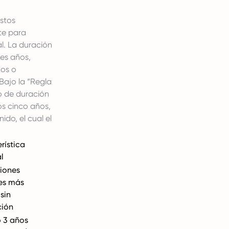
stos
te para
l. La duración
es años,
dos o
ajo la “Regla
o de duración
s cinco años,
ido, el cual el
rística
l
iones
es más
 sin
ción
 3 años