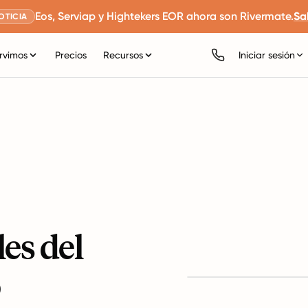
Eos, Serviap y Hightekers EOR ahora son Rivermate.
Sa
OTICIA
rvimos
Precios
Recursos
Iniciar sesión
es del
o