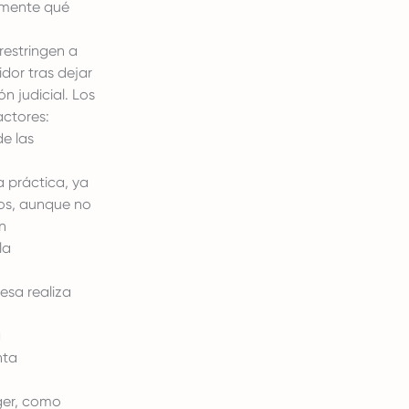
ramente qué
tringen a
dor tras dejar
n judicial. Los
actores:
de las
a práctica, ya
ios, aunque no
n
la
esa realiza
a
nta
ger, como