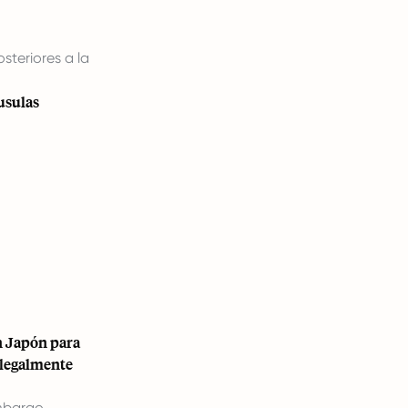
steriores a la
usulas
 Japón para
 legalmente
mbargo,