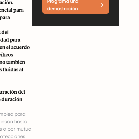
Programa una
ación.
demostración
encial para
 para
 del
idad para
 en el acuerdo
íficos
sino también
 fluidas al
duración del
e duración
empleo para
tinúan hasta
es o por mutuo
rotecciones