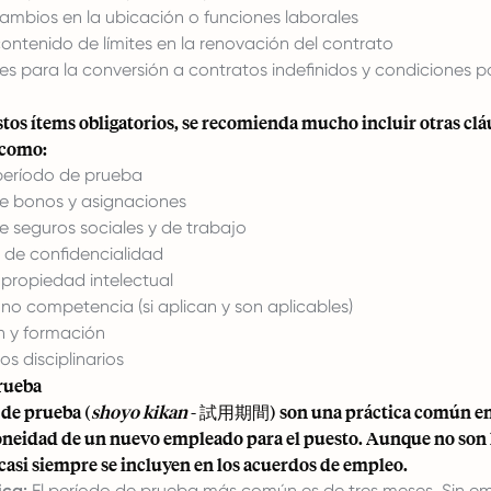
ambios en la ubicación o funciones laborales
contenido de límites en la renovación del contrato
 para la conversión a contratos indefinidos y condiciones po
tos ítems obligatorios, se recomienda mucho incluir otras clá
 como:
 período de prueba
re bonos y asignaciones
e seguros sociales y de trabajo
 de confidencialidad
propiedad intelectual
no competencia (si aplican y son aplicables)
 y formación
s disciplinarios
rueba
 de prueba (
shoyo kikan
- 試用期間) son una práctica común en
doneidad de un nuevo empleado para el puesto. Aunque no son
 casi siempre se incluyen en los acuerdos de empleo.
ica:
El período de prueba más común es de tres meses. Sin e