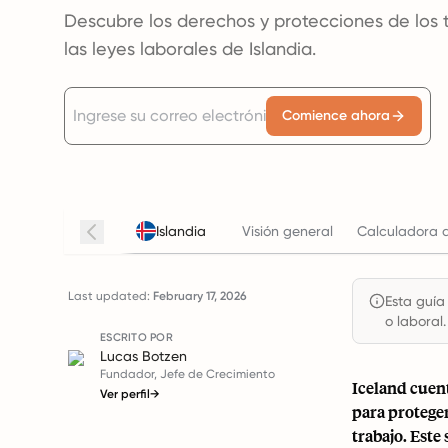
Descubre los derechos y protecciones de los
las leyes laborales de Islandia.
Comience ahora
Islandia
Visión general
Calculadora d
Last updated:
February 17, 2026
Esta guía
o laboral.
ESCRITO POR
Lucas Botzen
Fundador, Jefe de Crecimiento
Iceland cuent
Ver perfil
→
para proteger
trabajo. Est