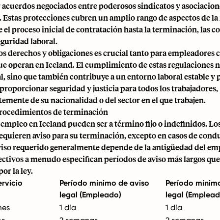
r acuerdos negociados entre poderosos sindicatos y asociacion
 Estas protecciones cubren un amplio rango de aspectos de la 
e el proceso inicial de contratación hasta la terminación, las 
seguridad laboral.
os derechos y obligaciones es crucial tanto para empleadores
e operan en Iceland. El cumplimiento de estas regulaciones n
al, sino que también contribuye a un entorno laboral estable y 
roporcionar seguridad y justicia para todos los trabajadores,
mente de su nacionalidad o del sector en el que trabajen.
rocedimientos de terminación
 empleo
en Iceland pueden ser a término fijo o indefinidos. Lo
equieren aviso para su terminación, excepto en casos de condu
viso requerido generalmente depende de la antigüedad del em
ctivos a menudo especifican períodos de aviso más largos que
or la ley.
rvicio
Período mínimo de aviso
Período mínim
legal (Empleado)
legal (Emplead
mes
1 día
1 día