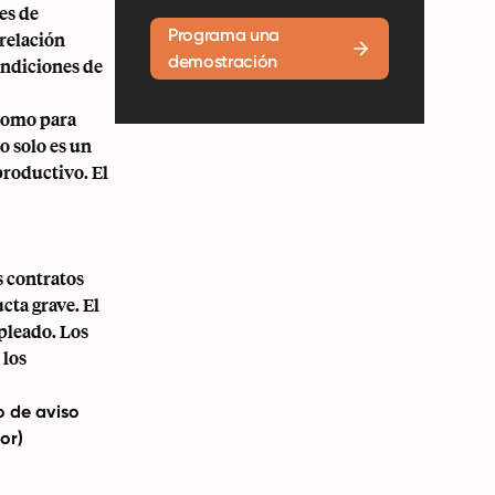
es de
Programa una
relación
demostración
condiciones de
 como para
o solo es un
productivo. El
s contratos
cta grave. El
pleado. Los
 los
o de aviso
or)