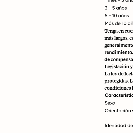
1 mes - 3 añ
3 - 5 años
5 - 10 años
Más de 10 a
Tenga en cue
más largos, 
generalmente
rendimiento. 
de compensa
Legislación 
La ley de Ice
protegidas. L
condiciones 
Característi
Sexo
Orientación 
Identidad d