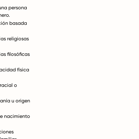
una persona
nero.
ación basada
as religiosas
s filosóficas
acidad física
racial o
anía u origen
de nacimiento
ciones