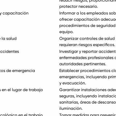
reducir riesgos, proporciona
protector necesario.
y capacitación
Informar a los empleados sobr
ofrecer capacitación adecua
procedimientos de seguridad 
equipo.
 la salud
Organizar controles de salud
requieran riesgos específicos.
accidentes
Investigar y reportar accident
enfermedades profesionales a
autoridades pertinentes.
tos de emergencia
Establecer procedimientos cl
emergencias, incluyendo prim
y evacuación.
 en el lugar de trabajo
Garantizar instalaciones ad
seguras, incluyendo instalaci
sanitarias, áreas de descanso
iluminación.
cológico en el trabajo
Tomar medidas para prevenir