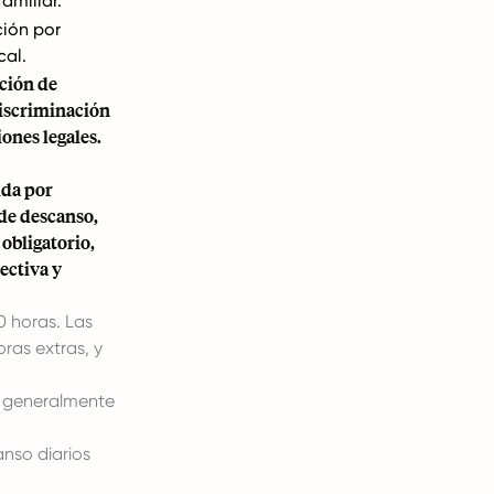
amiliar.
ción por
cal.
cción de
discriminación
ones legales.
ida por
 de descanso,
obligatorio,
ectiva y
 horas. Las
ras extras, y
, generalmente
nso diarios