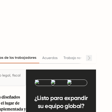
os de los trabajadores
Acuerdos
Trabajo remoto
Horario de
legal, fiscal
s diseñados
¿Listo para expandir
 el lugar de
su equipo global?
omplementada y