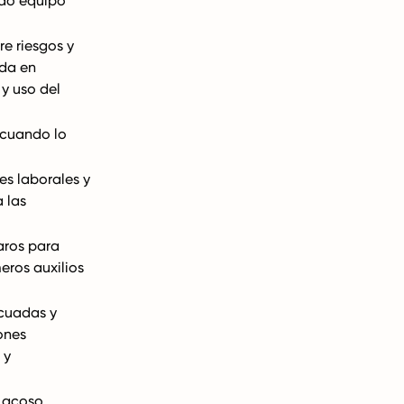
ndo equipo
e riesgos y
da en
y uso del
 cuando lo
es laborales y
 las
aros para
eros auxilios
ecuadas y
ones
 y
 acoso,