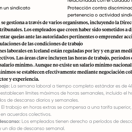
relacionadas con el cuidado f
n un sindicato
Protección contra discrimina
pertenencia o actividad sindi
 se gestiona a través de varios organismos, incluyendo la Dire
s tribunales. Los empleados que creen haber sido sometidos a 
ntar quejas ante las autoridades pertinentes o emprender acci
ulaciones de las condiciones de trabajo
es laborales en Iceland están reguladas por ley y en gran med
ctivos. Las áreas clave incluyen las horas de trabajo, períodos
 salario mínimo. Aunque no existe un salario mínimo nacional 
 mínimos se establecen efectivamente mediante negociación col
ctor y experiencia.
bajo:
La semana laboral a tiempo completo estándar es de 40
establecen límites máximos de horas semanales, incluido el ho
dos de descanso diarios y semanales.
El trabajo en horas extras se compensa a una tarifa superior
 en acuerdos colectivos.
descanso:
Los empleados tienen derecho a períodos de desca
 y un día de descanso semanal.