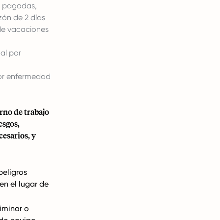
s pagadas,
zón de 2 días
de vacaciones
al por
or enfermedad
rno de trabajo
esgos,
esarios, y
peligros
en el lugar de
iminar o