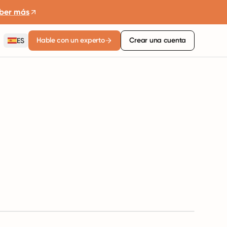
ber más
Hable con un experto
Crear una cuenta
ES