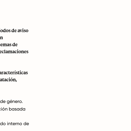
íodos de aviso
ón
lemas de
 reclamaciones
aracterísticas
atación,
 de género.
ación basada
ido interno de