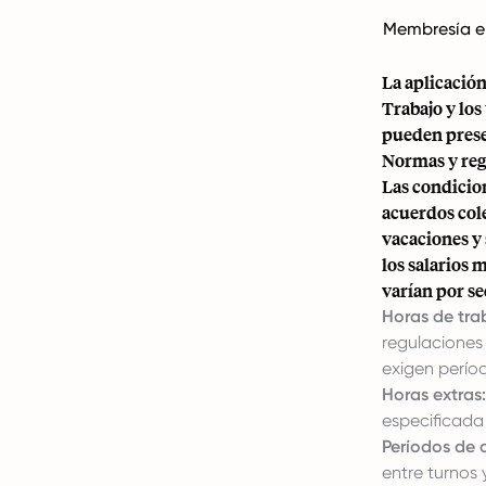
Membresía e
La aplicación
Trabajo y lo
pueden prese
Normas y reg
Las condicion
acuerdos cole
vacaciones y
los salarios
varían por se
Horas de tra
regulaciones 
exigen perío
Horas extras:
especificada
Períodos de 
entre turnos