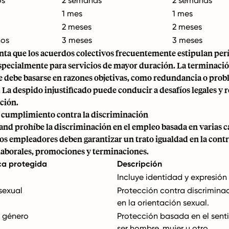
os
2 semanas
2 semanas
1 mes
1 mes
2 meses
2 meses
ños
3 meses
3 meses
nta que los acuerdos colectivos frecuentemente estipulan per
especialmente para servicios de mayor duración. La terminaci
 debe basarse en razones objetivas, como redundancia o prob
La despido injustificado puede conducir a desafíos legales y
ción.
y cumplimiento contra la discriminación
land prohíbe la discriminación en el empleo basada en varias c
os empleadores deben garantizar un trato igualdad en la contr
laborales, promociones y terminaciones.
ca protegida
Descripción
Incluye identidad y expresión
sexual
Protección contra discrimin
en la orientación sexual.
e género
Protección basada en el sent
ser hombre, mujer u otro.