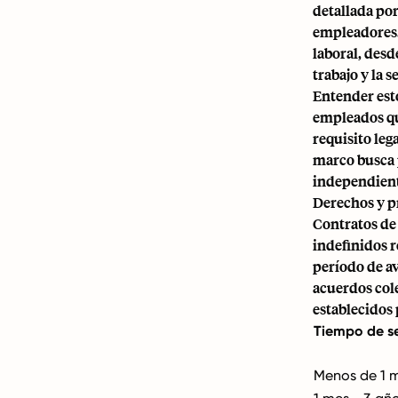
detallada po
empleadores.
laboral, desd
trabajo y la 
Entender est
empleados qu
requisito leg
marco busca p
independiente
Derechos y p
Contratos de
indefinidos r
período de a
acuerdos cole
establecidos p
Tiempo de se
Menos de 1 