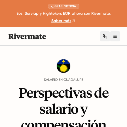
GRAN NOTICIA
Eos, Serviap y Hightekers EOR ahora son Rivermate.
Saber más
Toggl
Guides
Guadalupe
Salary
SALARIO EN GUADALUPE
Perspectivas de
salario y
compensación