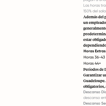
Las horas tr
150% del sala
Además del p
un empleado 
generalmente 
predetermina
estar obligad
dependiendo 
Horas Extra
Horas 36-43
Horas 44+
Períodos de 
Garantizar u
Guadeloupe. 
obligatorios,
Descanso Dia
descanso ent
Descanso Se