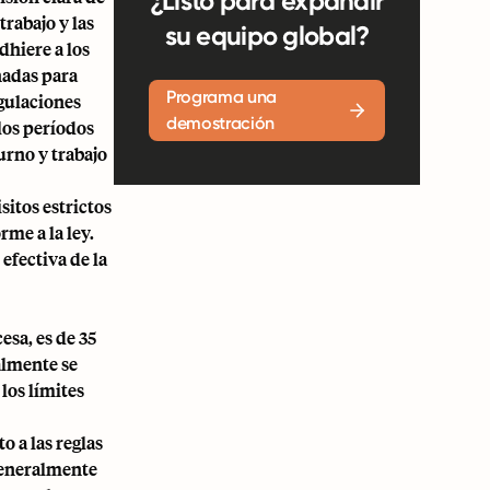
¿Listo para expandir
trabajo y las
su equipo global?
hiere a los
ñadas para
Programa una
egulaciones
demostración
 los períodos
urno y trabajo
itos estrictos
rme a la ley.
efectiva de la
esa, es de 35
almente se
los límites
o a las reglas
generalmente