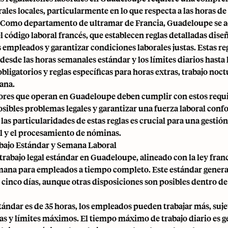
rales locales, particularmente en lo que respecta a las horas de 
. Como departamento de ultramar de Francia, Guadeloupe se ad
l código laboral francés, que establecen reglas detalladas dise
s empleados y garantizar condiciones laborales justas. Estas r
desde las horas semanales estándar y los límites diarios hasta
bligatorios y reglas específicas para horas extras, trabajo noct
ana.
res que operan en Guadeloupe deben cumplir con estos requis
osibles problemas legales y garantizar una fuerza laboral confo
s particularidades de estas reglas es crucial para una gestión 
al y el procesamiento de nóminas.
bajo Estándar y Semana Laboral
trabajo legal estándar en Guadeloupe, alineado con la ley franc
mana para empleados a tiempo completo. Este estándar gener
 cinco días, aunque otras disposiciones son posibles dentro de 
ándar es de 35 horas, los empleados pueden trabajar más, sujet
ras y límites máximos. El tiempo máximo de trabajo diario es 