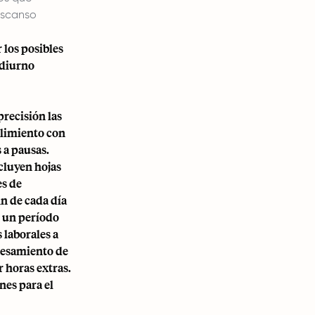
escanso
 los posibles
 diurno
precisión las
plimiento con
 a pausas.
ncluyen hojas
es de
in de cada día
r un período
 laborales a
ocesamiento de
r horas extras.
nes para el