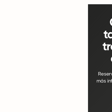
t
t
Reser
más in