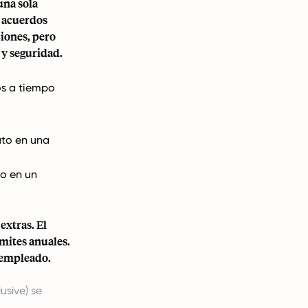
una sola
s acuerdos
ciones, pero
 y seguridad.
s a tiempo
to en una
o en un
extras. El
ímites anuales.
l empleado.
usive) se