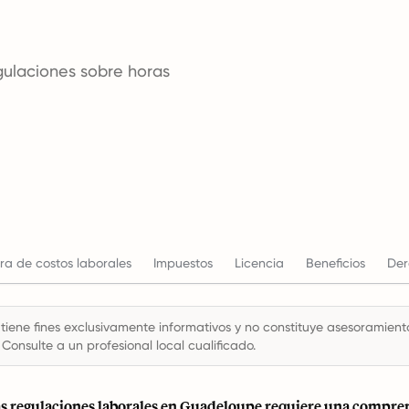
egulaciones sobre horas
ra de costos laborales
Impuestos
Licencia
Beneficios
Der
 tiene fines exclusivamente informativos y no constituye asesoramiento 
 Consulte a un profesional local cualificado.
s regulaciones laborales en Guadeloupe requiere una compren