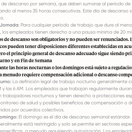
 de descanso por semana, que deben sumarse al período de
lizando al menos 35 horas consecutivas. Este día de descanso 
o.
 Jornada:
Para cualquier período de trabajo que dure al meno
, los empleados tienen derecho a una pausa mínima de 20 mi
s de descanso son obligatorios y no pueden ser renunciados. 
icos pueden tener disposiciones diferentes establecidas en ac
ero el principio general de descanso adecuado sigue siendo pr
urno y en Fin de Semana
nte las horas nocturnas o los domingos está sujeto a regulaci
y a menudo requiere compensación adicional o descanso comp
urno:
La definición legal de trabajo nocturno generalmente c
PM y las 6 AM. Los empleados que trabajan regularmente duran
n trabajadores nocturnos y tienen derecho a protecciones esp
onitoreo de salud y posibles beneficios de compensación o d
idos por acuerdos colectivos.
Domingo:
El domingo es el día de descanso semanal estándar.
ralmente está restringido y solo se permite en sectores espec
específicas, a menudo requiriendo autorización. Los emplead