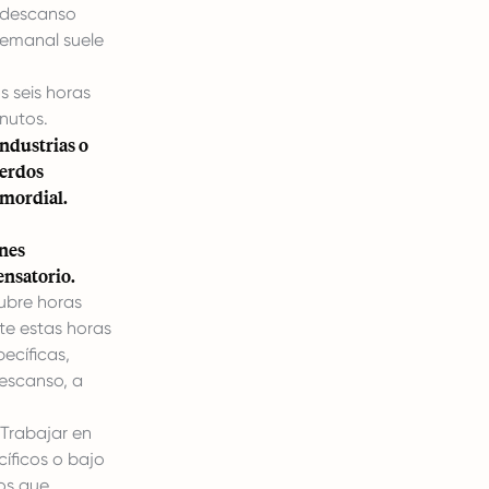
 descanso
semanal suele
s seis horas
nutos.
Industrias o
uerdos
imordial.
ones
ensatorio.
ubre horas
te estas horas
ecíficas,
escanso, a
 Trabajar en
íficos o bajo
os que