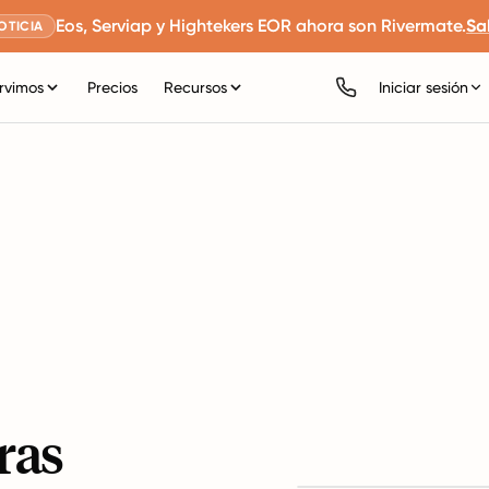
Eos, Serviap y Hightekers EOR ahora son Rivermate.
Sa
OTICIA
rvimos
Precios
Recursos
Iniciar sesión
ras