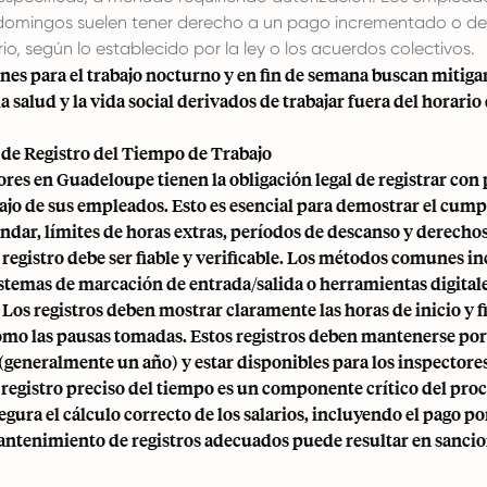
domingos suelen tener derecho a un pago incrementado o d
, según lo establecido por la ley o los acuerdos colectivos.
nes para el trabajo nocturno y en fin de semana buscan mitigar
a salud y la vida social derivados de trabajar fuera del horario
 de Registro del Tiempo de Trabajo
es en Guadeloupe tienen la obligación legal de registrar con 
bajo de sus empleados. Esto es esencial para demostrar el cum
ándar, límites de horas extras, períodos de descanso y derechos
 registro debe ser fiable y verificable. Los métodos comunes i
stemas de marcación de entrada/salida o herramientas digital
Los registros deben mostrar claramente las horas de inicio y f
 como las pausas tomadas. Estos registros deben mantenerse po
(generalmente un año) y estar disponibles para los inspectores
 registro preciso del tiempo es un componente crítico del pr
gura el cálculo correcto de los salarios, incluyendo el pago po
antenimiento de registros adecuados puede resultar en sancio