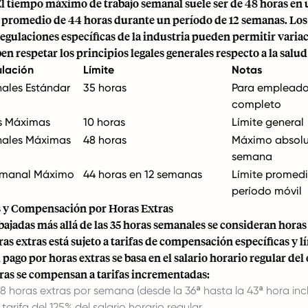
El tiempo máximo de trabajo semanal suele ser de 48 horas en 
 promedio de 44 horas durante un período de 12 semanas. Lo
regulaciones específicas de la industria pueden permitir varia
en respetar los principios legales generales respecto a la salud
ulación
Límite
Notas
ales Estándar
35 horas
Para empleado
completo
as Máximas
10 horas
Límite general
ales Máximas
48 horas
Máximo absolu
semana
emanal Máximo
44 horas en 12 semanas
Límite promedi
período móvil
 y Compensación por Horas Extras
bajadas más allá de las 35 horas semanales se consideran horas 
ras extras está sujeto a tarifas de compensación específicas y l
l pago por horas extras se basa en el salario horario regular de
tras se compensan a tarifas incrementadas:
8 horas extras por semana (desde la 36ª hasta la 43ª hora incl
arifa del 125% del salario horario regular.