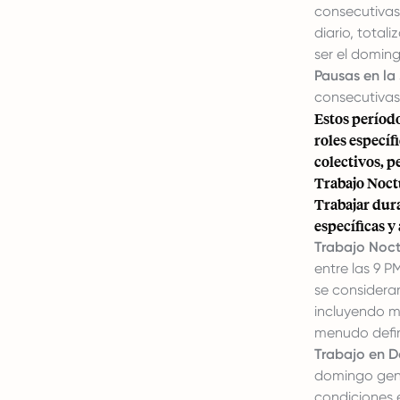
consecutivas
diario, tota
ser el doming
Pausas en la
consecutivas
Estos período
roles específ
colectivos, p
Trabajo Noct
Trabajar dura
específicas 
Trabajo Noct
entre las 9 
se considera
incluyendo m
menudo defin
Trabajo en 
domingo gene
condiciones 