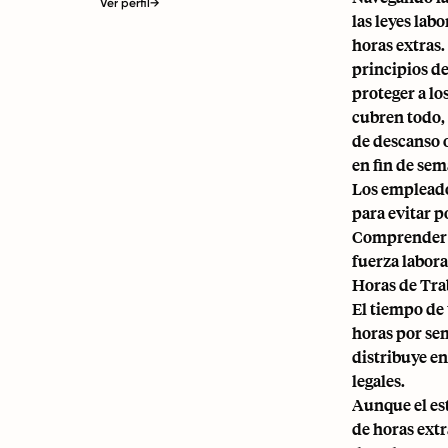
Ver perfil
→
las leyes labo
horas extras
principios de
proteger a lo
cubren todo, 
de descanso o
en fin de sem
Los empleado
para evitar p
Comprender la
fuerza labor
Horas de Tra
El tiempo de 
horas por se
distribuye en
legales.
Aunque el est
de horas ext