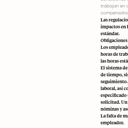
trabajan en 
compensatorio
Las regulacio
impactos en l
estándar.
Obligaciones
Los empleador
horas de tra
las horas est
El sistema de
de tiempo, si
seguimiento. 
laboral, así
especificado 
solicitud. Un
nóminas y ase
La falta de m
empleador.