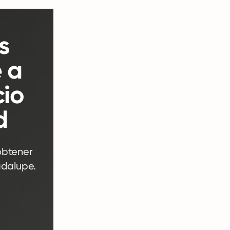
s
 a
cio
d
obtener
dalupe.