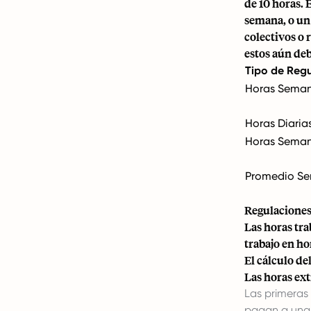
de 10 horas. 
semana, o un
colectivos o 
estos aún deb
Tipo de Reg
Horas Seman
Horas Diari
Horas Seman
Promedio S
Regulaciones
Las horas tra
trabajo en ho
El cálculo de
Las horas ex
Las primeras 
pagan a una t