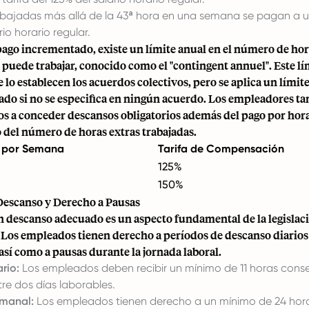
abajadas más allá de la 43ª hora en una semana se pagan a un
rio horario regular.
ago incrementado, existe un límite anual en el número de hor
puede trabajar, conocido como el "contingent annuel". Este lí
lo establecen los acuerdos colectivos, pero se aplica un límite
do si no se especifica en ningún acuerdo. Los empleadores 
os a conceder descansos obligatorios además del pago por hora
del número de horas extras trabajadas.
s por Semana
Tarifa de Compensación
125%
150%
Descanso y Derecho a Pausas
n descanso adecuado es un aspecto fundamental de la legislaci
Los empleados tienen derecho a períodos de descanso diarios
 así como a pausas durante la jornada laboral.
rio:
Los empleados deben recibir un mínimo de 11 horas cons
re dos días laborables.
manal:
Los empleados tienen derecho a un mínimo de 24 hor