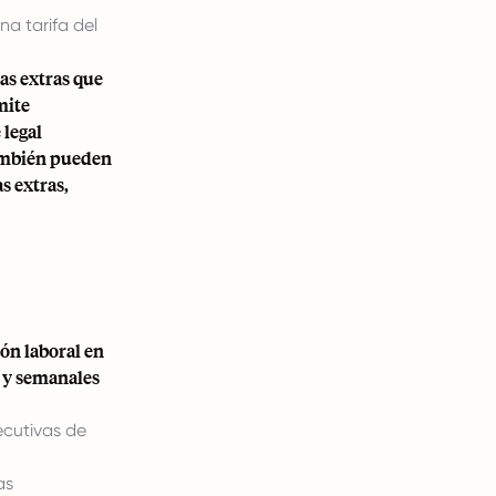
a tarifa del
as extras que
mite
 legal
también pueden
s extras,
ón laboral en
 y semanales
ecutivas de
as