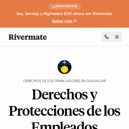
GRAN NOTICIA
Eos, Serviap y Hightekers EOR ahora son Rivermate.
Saber más
Toggl
Guides
Guadalupe
Rights
DERECHOS DE LOS TRABAJADORES EN GUADALUPE
Derechos y
Protecciones de los
Empleados