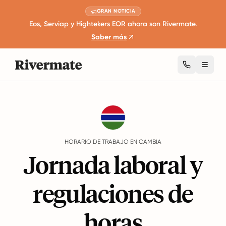
GRAN NOTICIA
Eos, Serviap y Hightekers EOR ahora son Rivermate.
Saber más
Toggl
Guides
Gambia
Working Hours
HORARIO DE TRABAJO EN GAMBIA
Jornada laboral y
regulaciones de
horas