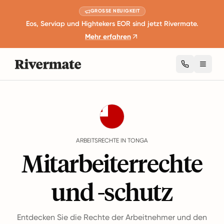
GROSSE NEUIGKEIT
Eos, Serviap und Hightekers EOR sind jetzt Rivermate.
Mehr erfahren
Toggl
Guides
Tonga
Rights
ARBEITSRECHTE IN TONGA
Mitarbeiterrechte
und -schutz
Entdecken Sie die Rechte der Arbeitnehmer und den