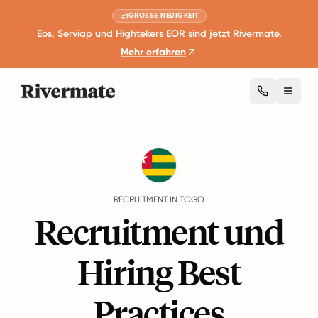
GROSSE NEUIGKEIT
Eos, Serviap und Hightekers EOR sind jetzt Rivermate.
Mehr erfahren
Toggl
Guides
Togo
Recruitment
RECRUITMENT IN TOGO
Recruitment und
Hiring Best
Practices