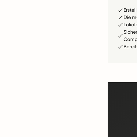
Erste
Die m
Lokal
Siche
Compl
Berei