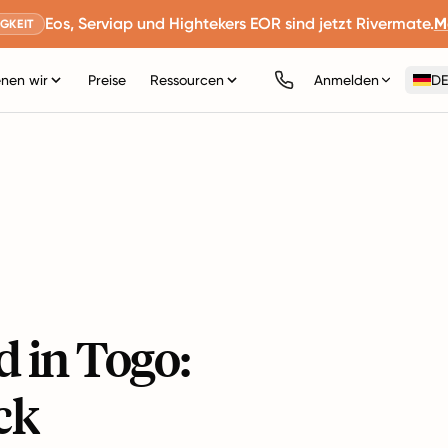
Eos, Serviap und Hightekers EOR sind jetzt Rivermate.
M
GKEIT
nen wir
Preise
Ressourcen
Anmelden
DE
 in Togo:
ck