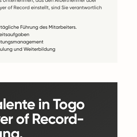
as Unternehmen, das den Arbeitnehmer über
er of Record einstellt, sind Sie verantwortlich
 tägliche Führung des Mitarbeiters.
eitsaufgaben
stungsmanagement
ulung und Weiterbildung
lente in Togo
er of Record-
ung.