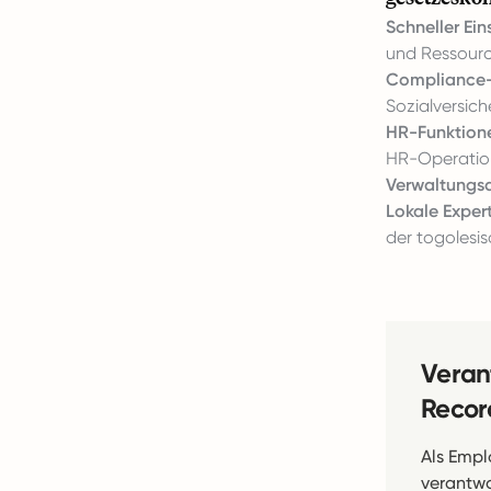
Schneller Ein
und Ressourc
Compliance-R
Sozialversic
HR-Funktione
HR-Operation
Verwaltungs
Lokale Exper
der togolesi
Veran
Recor
Als Empl
verantwor