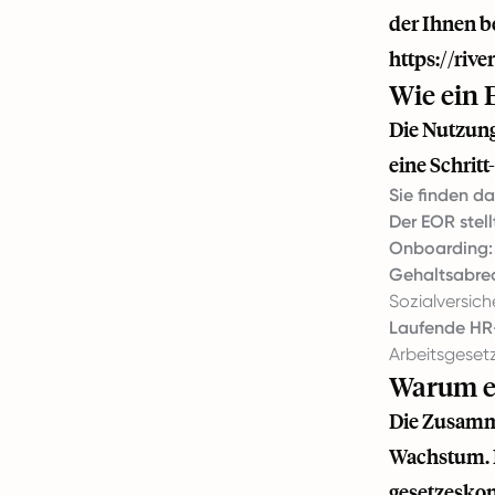
der Ihnen b
https://riv
Wie ein 
Die Nutzung
eine Schritt
Sie finden da
Der EOR stellt
Onboarding:
Gehaltsabre
Sozialversich
Laufende HR
Arbeitsgeset
Warum ei
Die Zusamme
Wachstum. E
gesetzeskon