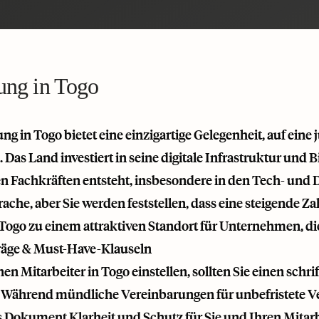
lung in Togo
ung in Togo bietet eine einzigartige Gelegenheit, auf ein
. Das Land investiert in seine digitale Infrastruktur un
ten Fachkräften entsteht, insbesondere in den Tech- und 
prache, aber Sie werden feststellen, dass eine steigende Za
Togo zu einem attraktiven Standort für Unternehmen, di
räge & Must-Have-Klauseln
en Mitarbeiter in Togo einstellen, sollten Sie einen schri
Während mündliche Vereinbarungen für unbefristete Ver
es Dokument Klarheit und Schutz für Sie und Ihren Mitar