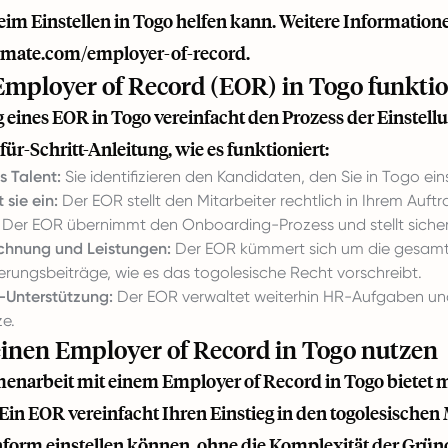
eim Einstellen in Togo helfen kann. Weitere Informatione
ermate.com/employer-of-record
.
Employer of Record (EOR) in Togo funktio
 eines EOR in Togo vereinfacht den Prozess der Einstellu
-für-Schritt-Anleitung, wie es funktioniert:
s Talent:
Sie identifizieren den Kandidaten, den Sie in Togo ei
 sie ein:
Der EOR stellt den Mitarbeiter rechtlich in Ihrem Auft
Der EOR übernimmt den Onboarding-Prozess und stellt sicher, d
chnung und Leistungen:
Der EOR kümmert sich um die gesam
erungsbeiträge, wie es das togolesische Recht vorschreibt.
-Unterstützung:
Der EOR verwaltet weiterhin HR-Aufgaben und 
ze.
nen Employer of Record in Togo nutzen
narbeit mit einem Employer of Record in Togo bietet meh
in EOR vereinfacht Ihren Einstieg in den togolesischen M
form einstellen können, ohne die Komplexität der Gründ