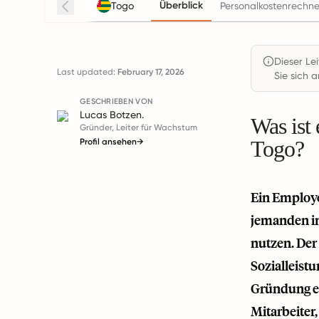
Überblick
Togo
Personalkostenrechne
Dieser Le
Last updated:
February 17, 2026
Sie sich a
GESCHRIEBEN VON
Lucas Botzen.
Was ist
Gründer, Leiter für Wachstum
Togo?
Profil ansehen
→
Ein Employe
jemanden in
nutzen. Der
Sozialleist
Gründung ei
Mitarbeiter