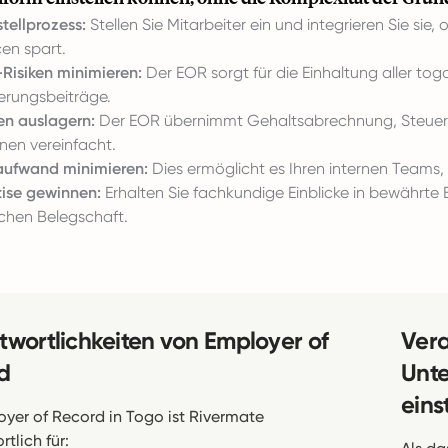
stellprozess:
Stellen Sie Mitarbeiter ein und integrieren Sie sie
en spart.
isiken minimieren:
Der EOR sorgt für die Einhaltung aller tog
herungsbeiträge.
n auslagern:
Der EOR übernimmt Gehaltsabrechnung, Steuer
en vereinfacht.
aufwand minimieren:
Dies ermöglicht es Ihren internen Teams, 
tise gewinnen:
Erhalten Sie fachkundige Einblicke in bewährte
schen Belegschaft.
twortlichkeiten von Employer of
Vera
d
Unte
einst
oyer of Record in Togo ist Rivermate
tlich für: