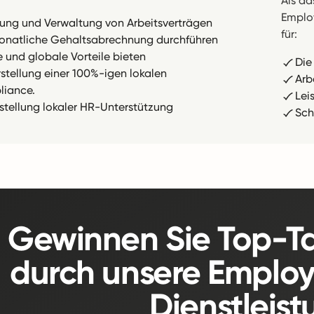
Als d
Employ
llung und Verwaltung von Arbeitsverträgen
für:
onatliche Gehaltsabrechnung durchführen
e und globale Vorteile bieten
Die
rstellung einer 100%-igen lokalen
Arb
iance.
Lei
tstellung lokaler HR-Unterstützung
Sch
Gewinnen Sie Top-Ta
durch unsere Employ
Dienstleist