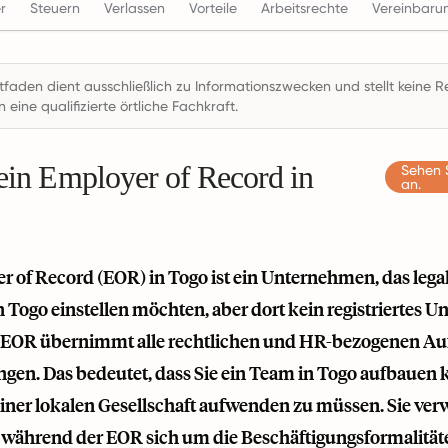
r
Steuern
Verlassen
Vorteile
Arbeitsrechte
Vereinbaru
itfaden dient ausschließlich zu Informationszwecken und stellt keine
n eine qualifizierte örtliche Fachkraft.
 ein Employer of Record in
Sehen 
an.
r of Record (EOR) in Togo ist ein Unternehmen, das legal
 Togo einstellen möchten, aber dort kein registriertes
 EOR übernimmt alle rechtlichen und HR-bezogenen Au
ungen. Das bedeutet, dass Sie ein Team in Togo aufbauen 
ner lokalen Gesellschaft aufwenden zu müssen. Sie verwa
, während der EOR sich um die Beschäftigungsformalität