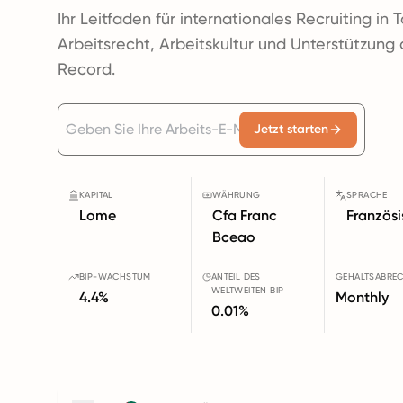
Ihr Leitfaden für internationales Recruiting in T
Arbeitsrecht, Arbeitskultur und Unterstützung
Record.
Jetzt starten
KAPITAL
WÄHRUNG
SPRACHE
Lome
Cfa Franc
Französi
Bceao
BIP-WACHSTUM
ANTEIL DES
GEHALTSABRE
WELTWEITEN BIP
4.4%
Monthly
0.01%