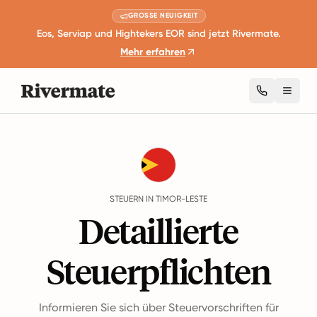
GROSSE NEUIGKEIT
Eos, Serviap und Hightekers EOR sind jetzt Rivermate.
Mehr erfahren
Toggl
Guides
Timor-Leste
Taxes
STEUERN IN TIMOR-LESTE
Detaillierte
Steuerpflichten
Informieren Sie sich über Steuervorschriften für