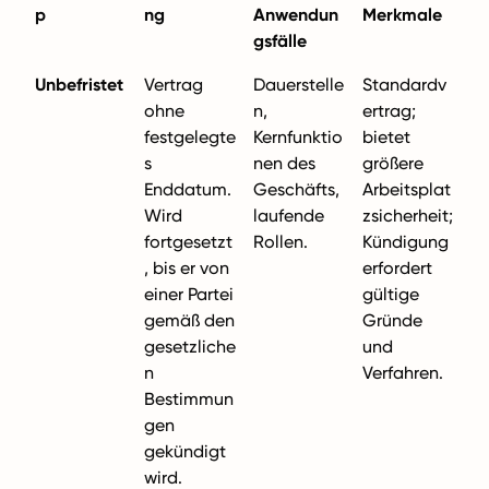
p
ng
Anwendun
Merkmale
gsfälle
Unbefristet
Vertrag
Dauerstelle
Standardv
ohne
n,
ertrag;
festgelegte
Kernfunktio
bietet
s
nen des
größere
Enddatum.
Geschäfts,
Arbeitsplat
Wird
laufende
zsicherheit;
fortgesetzt
Rollen.
Kündigung
, bis er von
erfordert
einer Partei
gültige
gemäß den
Gründe
gesetzliche
und
n
Verfahren.
Bestimmun
gen
gekündigt
wird.