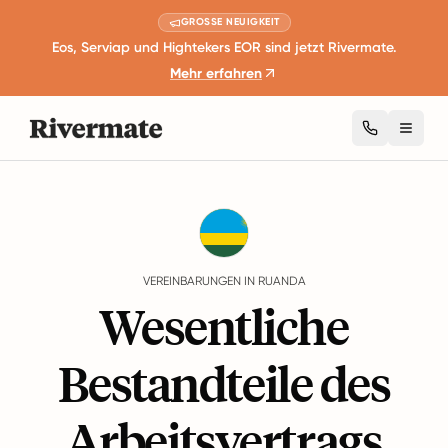
GROSSE NEUIGKEIT
Eos, Serviap und Hightekers EOR sind jetzt Rivermate.
Mehr erfahren
Toggl
Guides
Ruanda
Agreements
VEREINBARUNGEN IN RUANDA
Wesentliche
Bestandteile des
Arbeitsvertrags