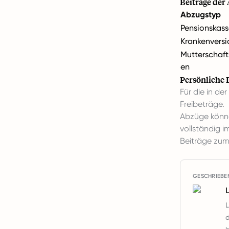
Beiträge der
Abzugstyp
Pensionskas
Krankenvers
Mutterschaft
en
Persönliche 
Für die in d
Freibeträge.
Abzüge könne
vollständig 
Beiträge zum
GESCHRIEBE
L
d