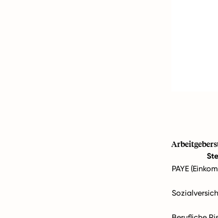
Arbeitgebers
St
PAYE (Einko
Sozialversic
Berufliche Ri