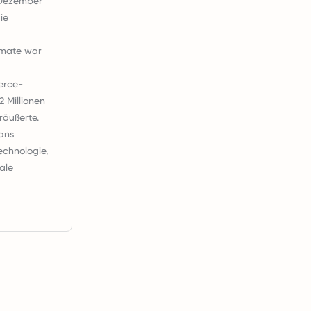
 Dezember
ie
rmate war
erce-
 Millionen
räußerte.
ans
echnologie,
ale