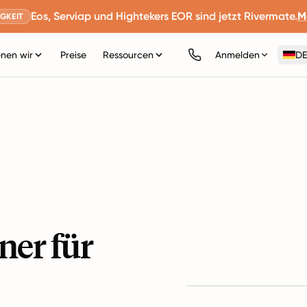
Eos, Serviap und Hightekers EOR sind jetzt Rivermate.
M
GKEIT
nen wir
Preise
Ressourcen
Anmelden
DE
ner für