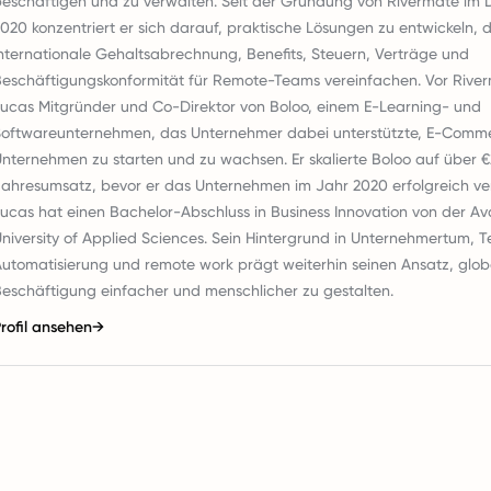
eschäftigen und zu verwalten. Seit der Gründung von Rivermate im
020 konzentriert er sich darauf, praktische Lösungen zu entwickeln, d
nternationale Gehaltsabrechnung, Benefits, Steuern, Verträge und
eschäftigungskonformität für Remote-Teams vereinfachen. Vor Rive
ucas Mitgründer und Co-Direktor von Boloo, einem E-Learning- und
Softwareunternehmen, das Unternehmer dabei unterstützte, E-Comm
nternehmen zu starten und zu wachsen. Er skalierte Boloo auf über €2
ahresumsatz, bevor er das Unternehmen im Jahr 2020 erfolgreich ve
ucas hat einen Bachelor-Abschluss in Business Innovation von der Av
niversity of Applied Sciences. Sein Hintergrund in Unternehmertum, T
utomatisierung und remote work prägt weiterhin seinen Ansatz, glob
eschäftigung einfacher und menschlicher zu gestalten.
rofil ansehen
→