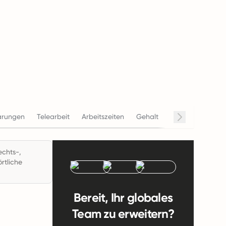
arungen
Telearbeit
Arbeitszeiten
Gehalt
Beendigung
C
echts-,
rtliche
Bereit, Ihr globales
Team zu erweitern?