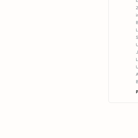
b
2
i
B
L
U
J
L
U
A
B
P