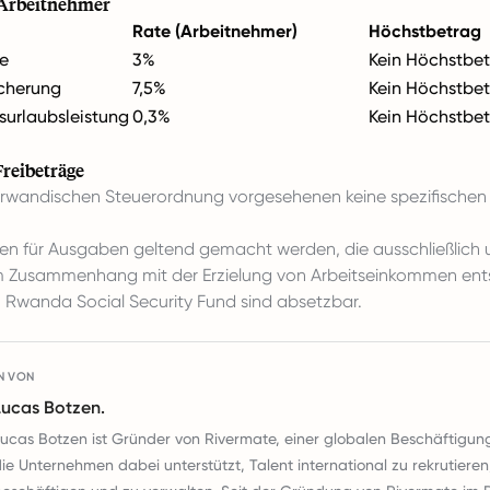
 Arbeitnehmer
Rate (Arbeitnehmer)
Höchstbetrag
se
3%
Kein Höchstbe
icherung
7,5%
Kein Höchstbe
surlaubsleistung
0,3%
Kein Höchstbe
Freibeträge
er rwandischen Steuerordnung vorgesehenen keine spezifischen
n für Ausgaben geltend gemacht werden, die ausschließlich 
im Zusammenhang mit der Erzielung von Arbeitseinkommen ent
 Rwanda Social Security Fund sind absetzbar.
N VON
Lucas Botzen.
ucas Botzen ist Gründer von Rivermate, einer globalen Beschäftigun
ie Unternehmen dabei unterstützt, Talent international zu rekrutieren