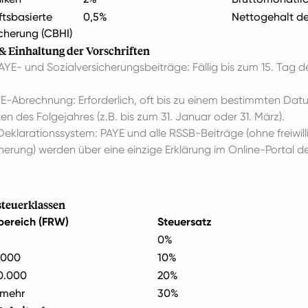
tsbasierte
0,5%
Nettogehalt de
cherung (CBHI)
& Einhaltung der Vorschriften
YE- und Sozialversicherungsbeiträge: Fällig bis zum 15. Tag 
YE-Abrechnung: Erforderlich, oft bis zu einem bestimmten Dat
n des Folgejahres (z.B. bis zum 31. Januar oder 31. März).
 Deklarationssystem: PAYE und alle RSSB-Beiträge (ohne freiwill
herung) werden über eine einzige Erklärung im Online-Portal d
euerklassen
ereich (FRW)
Steuersatz
0%
.000
10%
0.000
20%
 mehr
30%