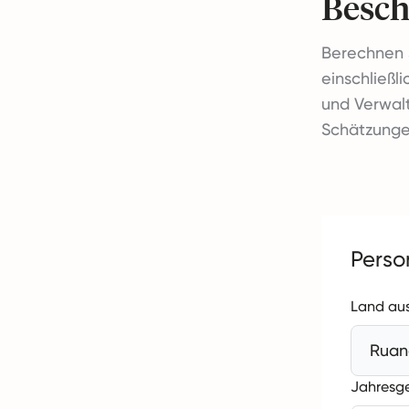
Besch
Berechnen S
einschließl
und Verwal
Schätzungen
Perso
Land au
Ruan
Jahresg