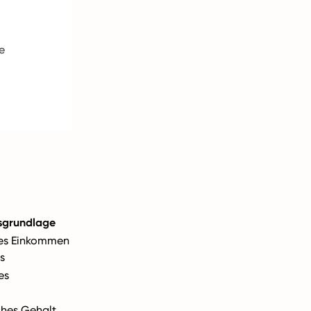
e
sgrundlage
ges Einkommen
s
es
ches Gehalt