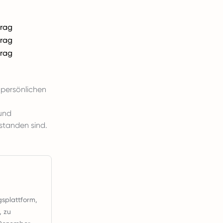
trag
trag
trag
 persönlichen
und
standen sind.
gsplattform,
, zu