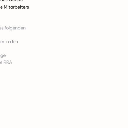
s Mitarbeiters
des folgenden
um in den
ige
er RRA