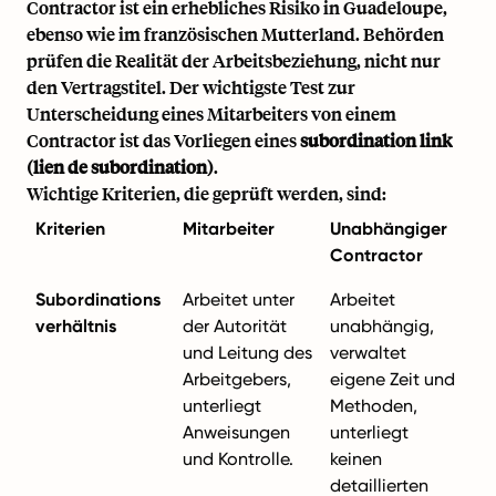
Contractor ist ein erhebliches Risiko in Guadeloupe,
ebenso wie im französischen Mutterland. Behörden
prüfen die Realität der Arbeitsbeziehung, nicht nur
den Vertragstitel. Der wichtigste Test zur
Unterscheidung eines Mitarbeiters von einem
Contractor ist das Vorliegen eines
subordination link
(lien de subordination)
.
Wichtige Kriterien, die geprüft werden, sind:
Kriterien
Mitarbeiter
Unabhängiger
Contractor
Subordinations
Arbeitet unter
Arbeitet
verhältnis
der Autorität
unabhängig,
und Leitung des
verwaltet
Arbeitgebers,
eigene Zeit und
unterliegt
Methoden,
Anweisungen
unterliegt
und Kontrolle.
keinen
detaillierten