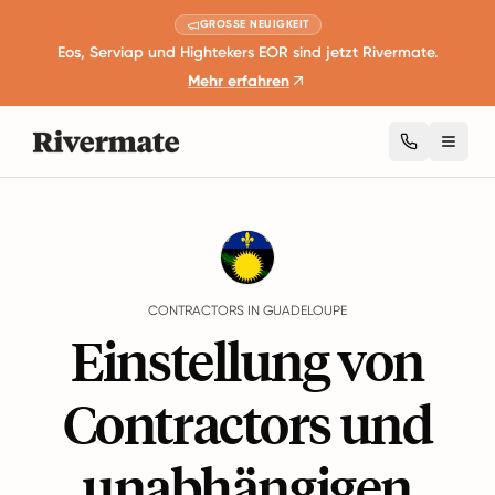
GROSSE NEUIGKEIT
Eos, Serviap und Hightekers EOR sind jetzt Rivermate.
Mehr erfahren
Toggl
Guides
Guadeloupe
Contractors
CONTRACTORS IN GUADELOUPE
Einstellung von
Contractors und
unabhängigen