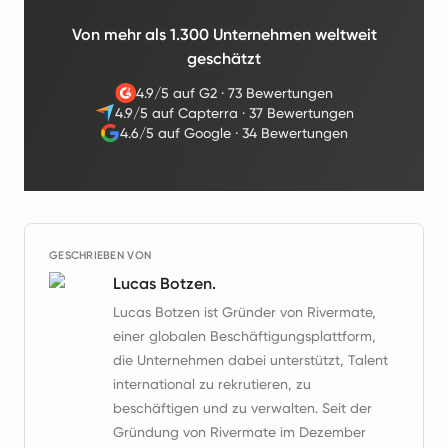
Von mehr als 1.300 Unternehmen weltweit
geschätzt
4.9/5 auf G2
·
73 Bewertungen
4.9/5 auf Capterra
·
37 Bewertungen
4.6/5 auf Google
·
34 Bewertungen
GESCHRIEBEN VON
Lucas Botzen.
Lucas Botzen ist Gründer von Rivermate,
einer globalen Beschäftigungsplattform,
die Unternehmen dabei unterstützt, Talent
international zu rekrutieren, zu
beschäftigen und zu verwalten. Seit der
Gründung von Rivermate im Dezember