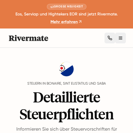
GROSSE NEUIGKEIT
Eos, Serviap und Hightekers EOR sind jetzt Rivermate.
Mehr erfahren
Toggl
Guides
Bonaire, Sint Eustatius und Saba
Taxes
STEUERN IN BONAIRE, SINT EUSTATIUS UND SABA
Detaillierte
Steuerpflichten
Informieren Sie sich über Steuervorschriften für