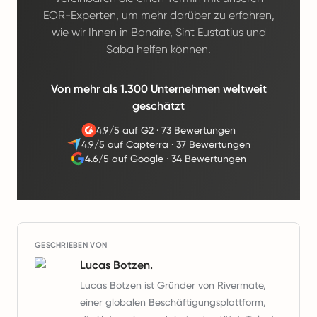
EOR-Experten, um mehr darüber zu erfahren,
wie wir Ihnen in Bonaire, Sint Eustatius und
Saba helfen können.
Von mehr als 1.300 Unternehmen weltweit
geschätzt
4.9/5 auf G2
·
73 Bewertungen
4.9/5 auf Capterra
·
37 Bewertungen
4.6/5 auf Google
·
34 Bewertungen
GESCHRIEBEN VON
Lucas Botzen.
Lucas Botzen ist Gründer von Rivermate,
einer globalen Beschäftigungsplattform,