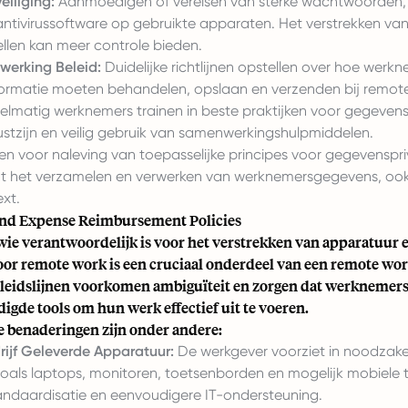
iliging:
Aanmoedigen of vereisen van sterke wachtwoorden, 
ntivirussoftware op gebruikte apparaten. Het verstrekken va
ellen kan meer controle bieden.
erking Beleid:
Duidelijke richtlijnen opstellen over hoe werk
formatie moeten behandelen, opslaan en verzenden bij remot
lmatig werknemers trainen in beste praktijken voor gegeven
stzijn en veilig gebruik van samenwerkingshulpmiddelen.
n voor naleving van toepasselijke principes voor gegevenspr
ot het verzamelen en verwerken van werknemersgegevens, ook
xt.
nd Expense Reimbursement Policies
wie verantwoordelijk is voor het verstrekken van apparatuur 
oor remote work is een cruciaal onderdeel van een remote wor
eleidslijnen voorkomen ambiguïteit en zorgen dat werknemer
igde tools om hun werk effectief uit te voeren.
e benaderingen zijn onder andere:
rijf Geleverde Apparatuur:
De werkgever voorziet in noodzakel
oals laptops, monitoren, toetsenborden en mogelijk mobiele t
andaardisatie en eenvoudigere IT-ondersteuning.