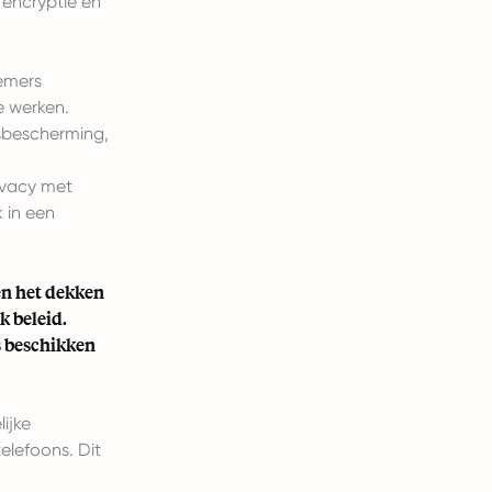
encryptie en
n
nemers
e werken.
sbescherming,
ivacy met
 in een
en het dekken
k beleid.
s beschikken
ijke
elefoons. Dit