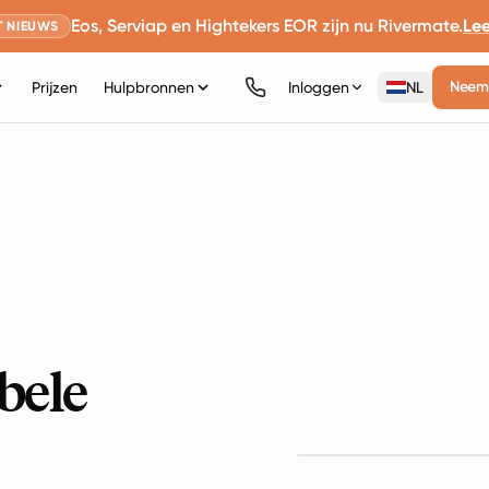
Eos, Serviap en Hightekers EOR zijn nu Rivermate.
Le
 NIEUWS
Neem 
Prijzen
Hulpbronnen
Inloggen
NL
bele