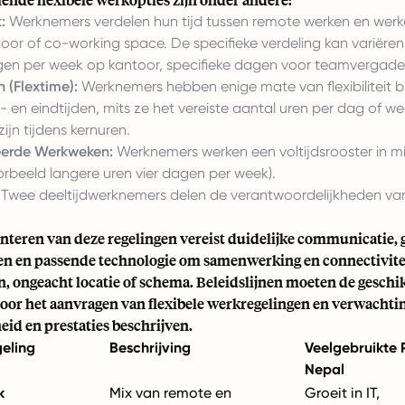
:
Werknemers verdelen hun tijd tussen remote werken en werk
oor of co-working space. De specifieke verdeling kan variëren
en per week op kantoor, specifieke dagen voor teamvergader
n (Flextime):
Werknemers hebben enige mate van flexibiliteit bi
- en eindtijden, mits ze het vereiste aantal uren per dag of w
ijn tijdens kernuren.
erde Werkweken:
Werknemers werken een voltijdsrooster in mi
orbeeld langere uren vier dagen per week).
Twee deeltijdwerknemers delen de verantwoordelijkheden van
teren van deze regelingen vereist duidelijke communicatie, 
n en passende technologie om samenwerking en connectivitei
, ongeacht locatie of schema. Beleidslijnen moeten de geschi
oor het aanvragen van flexibele werkregelingen en verwacht
id en prestaties beschrijven.
geling
Beschrijving
Veelgebruikte P
Nepal
k
Mix van remote en
Groeit in IT,