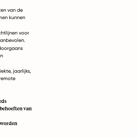
ten van de
smen kunnen
htlijnen voor
aanbevolen.
doorgaans
en
kte, jaarlijks,
 remote
eds
 behoeften van
f worden