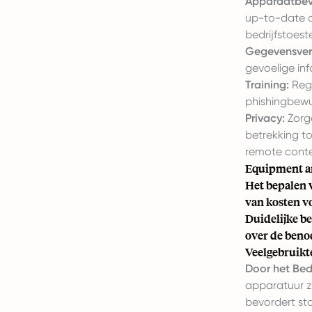
Apparaatbeve
up-to-date a
bedrijfstoest
Gegevensverw
gevoelige in
Training:
Rege
phishingbewu
Privacy:
Zorge
betrekking t
remote conte
Equipment a
Het bepalen 
van kosten v
Duidelijke b
over de benod
Veelgebruikt
Door het Bed
apparatuur z
bevordert st