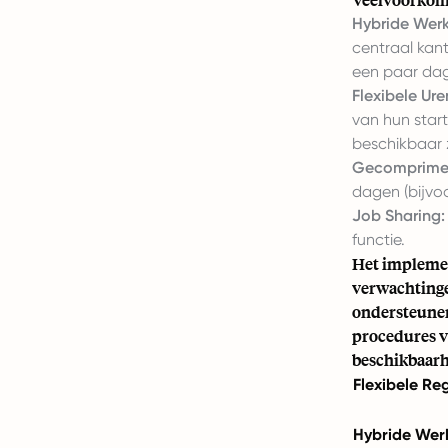
Hybride Werk
centraal kant
een paar dag
Flexibele Ure
van hun start
beschikbaar z
Gecomprime
dagen (bijvo
Job Sharing:
functie.
Het implemen
verwachtinge
ondersteunen
procedures v
beschikbaarhe
Flexibele Re
Hybride Wer