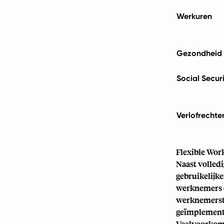
Werkuren
Gezondheid &
Social Secur
Verlofrechte
Flexible Wor
Naast volled
gebruikelijk
werknemers e
werknemerste
geïmplement
Veelvoorkome