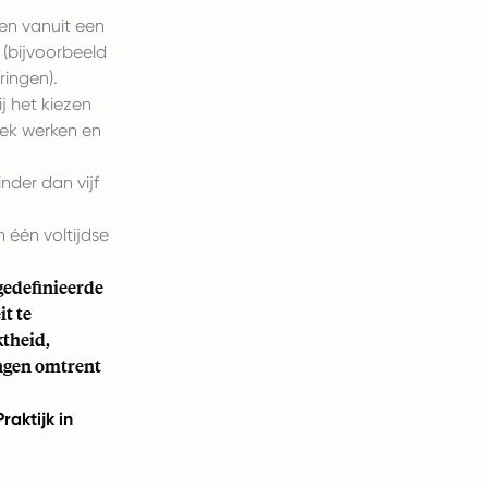
en vanuit een
 (bijvoorbeeld
ingen).
j het kiezen
eek werken en
nder dan vijf
 één voltijdse
gedefinieerde
t te
ktheid,
ingen omtrent
raktijk in