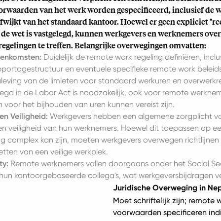
orwaarden van het werk worden gespecificeerd, inclusief de 
fwijkt van het standaard kantoor. Hoewel er geen expliciet "r
n de wet is vastgelegd, kunnen werkgevers en werknemers o
egelingen te treffen. Belangrijke overwegingen omvatten:
eenkomsten:
Duidelijk de remote work regeling definiëren, inclu
portagestructuur en eventuele specifieke remote work beleidsl
leving van de limieten voor standaard werkuren en overwerkr
legd in de Labor Act is noodzakelijk, ook voor remote werknem
voor het bijhouden van uren kunnen vereist zijn.
n Veiligheid:
Werkgevers hebben een algemene zorgplicht v
n veiligheid van hun werknemers. Hoewel dit toepassen op e
g complex kan zijn, moeten werkgevers overwegen richtlijnen
tten van een veilige werkplek.
ty:
Remote werknemers vallen doorgaans onder het Social Sec
s hun kantoorgebaseerde collega's, wat werkgeversbijdragen ve
Juridische Overweging in Ne
Moet schriftelijk zijn; remote 
voorwaarden specificeren ind