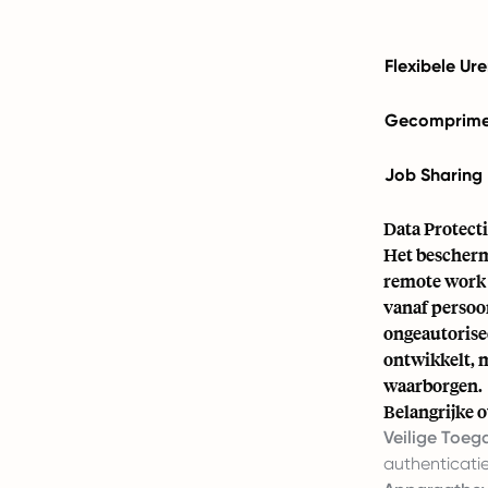
Flexibele Ur
Gecomprime
Job Sharing
Data Protect
Het bescherme
remote work 
vanaf persoon
ongeautorise
ontwikkelt, 
waarborgen.
Belangrijke 
Veilige Toeg
authenticati