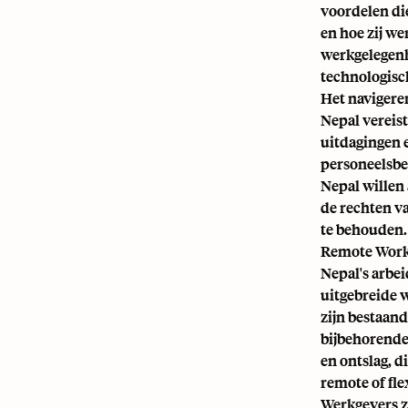
voordelen di
en hoe zij w
werkgelegenh
technologisch
Het navigere
Nepal vereist
uitdagingen e
personeelsbe
Nepal willen
de rechten v
te behouden.
Remote Work
Nepal's arbe
uitgebreide w
zijn bestaand
bijbehorende
en ontslag, 
remote of fle
Werkgevers zi