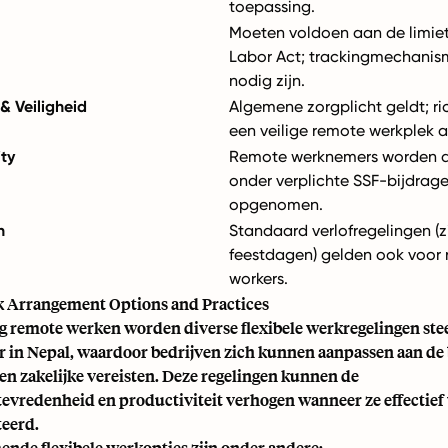
toepassing.
Moeten voldoen aan de limie
Labor Act; trackingmechani
nodig zijn.
 Veiligheid
Algemene zorgplicht geldt; ric
een veilige remote werkplek 
ity
Remote werknemers worden 
onder verplichte SSF-bijdrag
opgenomen.
n
Standaard verlofregelingen (zie
feestdagen) gelden ook voor
workers.
k Arrangement Options and Practices
ig remote werken worden diverse flexibele werkregelingen ste
er in Nepal, waardoor bedrijven zich kunnen aanpassen aan de
n zakelijke vereisten. Deze regelingen kunnen de
vredenheid en productiviteit verhogen wanneer ze effectie
eerd.
nde flexibele werkopties zijn onder andere: