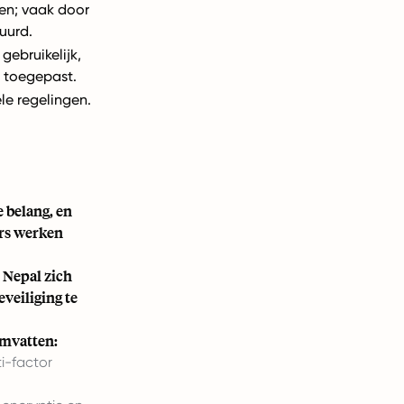
en; vaak door
uurd.
gebruikelijk,
 toegepast.
le regelingen.
.
e belang, en
rs werken
 Nepal zich
veiliging te
omvatten:
i-factor