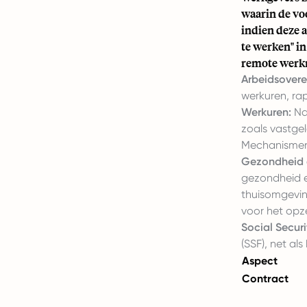
waarin de vo
indien deze a
te werken" i
remote werkr
Arbeidsover
werkuren, rap
Werkuren:
Na
zoals vastge
Mechanismen 
Gezondheid e
gezondheid e
thuisomgevin
voor het opze
Social Securi
(SSF), net al
Aspect
Contract