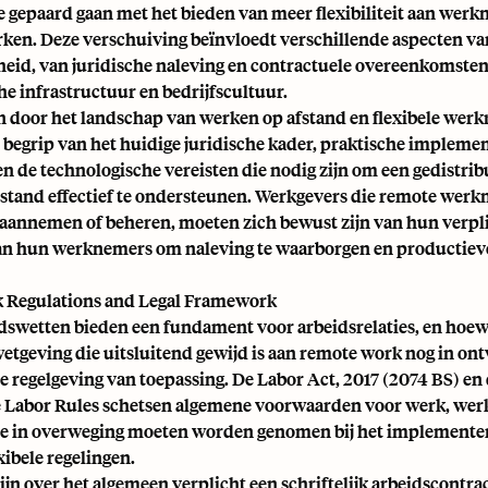
e gepaard gaan met het bieden van meer flexibiliteit aan werk
erken. Deze verschuiving beïnvloedt verschillende aspecten va
eid, van juridische naleving en contractuele overeenkomsten
e infrastructuur en bedrijfscultuur.
n door het landschap van werken op afstand en flexibele werk
 begrip van het huidige juridische kader, praktische implemen
n de technologische vereisten die nodig zijn om een gedistri
stand effectief te ondersteunen. Werkgevers die remote werk
 aannemen of beheren, moeten zich bewust zijn van hun verpl
an hun werknemers om naleving te waarborgen en productieve
 Regulations and Legal Framework
idswetten bieden een fundament voor arbeidsrelaties, en hoew
etgeving die uitsluitend gewijd is aan remote work nog in ont
e regelgeving van toepassing. De Labor Act, 2017 (2074 BS) en
 Labor Rules schetsen algemene voorwaarden voor werk, werk
die in overweging moeten worden genomen bij het implemente
xibele regelingen.
jn over het algemeen verplicht een schriftelijk arbeidscontra