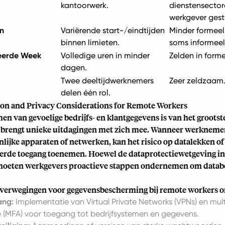
kantoorwerk.
dienstensector
werkgever gest
en
Variërende start-/eindtijden
Minder formeel 
binnen limieten.
soms informeel
erde Week
Volledige uren in minder
Zelden in forme
dagen.
Twee deeltijdwerknemers
Zeer zeldzaam
delen één rol.
ion and Privacy Considerations for Remote Workers
n van gevoelige bedrijfs- en klantgegevens is van het grootst
brengt unieke uitdagingen met zich mee. Wanneer werkneme
lijke apparaten of netwerken, kan het risico op datalekken of
erde toegang toenemen. Hoewel de dataprotectiewetgeving in
moeten werkgevers proactieve stappen ondernemen om databe
overwegingen voor gegevensbescherming bij remote workers 
ang:
Implementatie van Virtual Private Networks (VPNs) en mult
e (MFA) voor toegang tot bedrijfsystemen en gegevens.