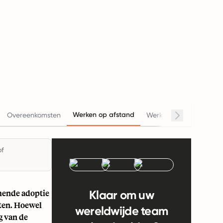
Werken op afstand
Overeenkomsten
Werkuren
Salaris
of
mende adoptie
Klaar om uw
ften. Hoewel
wereldwijde team
g van de