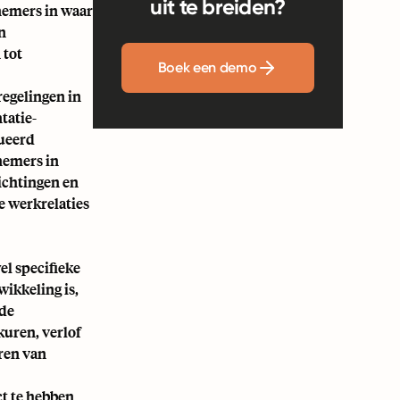
uit te breiden?
nemers in waar
n
 tot
Boek een demo
regelingen in
tatie-
bueerd
nemers in
ichtingen en
 werkrelaties
el specifieke
wikkeling is,
 de
uren, verlof
ren van
ct te hebben