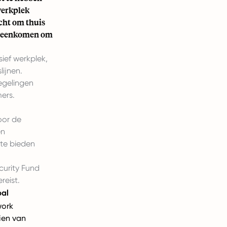
werkplek
echt om thuis
vereenkomen om
sief werkplek,
ijnen.
egelingen
ers.
oor de
en
 te bieden
urity Fund
reist.
pal
work
ien van