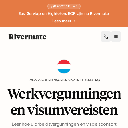
GROOT NIEUWS
Eos, Serviap en Hightekers EOR zijn nu Rivermate.
Lees meer
Toggl
Guides
Luxemburg
Work Permits And Visas
WERKVERGUNNINGEN EN VISA IN LUXEMBURG
Werkvergunningen
en visumvereisten
Leer hoe u arbeidsvergunningen en visa's sponsort