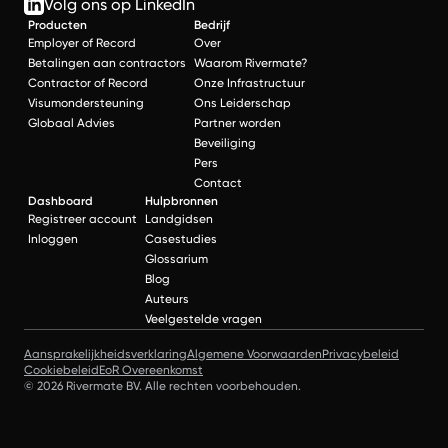
Volg ons op LinkedIn
Producten
Bedrijf
Employer of Record
Over
Betalingen aan contractors
Waarom Rivermate?
Contractor of Record
Onze Infrastructuur
Visumondersteuning
Ons Leiderschap
Globaal Advies
Partner worden
Beveiliging
Pers
Contact
Dashboard
Hulpbronnen
Registreer account
Landgidsen
Inloggen
Casestudies
Glossarium
Blog
Auteurs
Veelgestelde vragen
Aansprakelijkheidsverklaring
Algemene Voorwaarden
Privacybeleid
Cookiebeleid
EoR Overeenkomst
© 2026 Rivermate BV. Alle rechten voorbehouden.