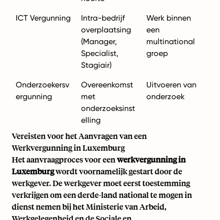
ICT Vergunning
Intra-bedrijf
Werk binnen
overplaatsing
een
(Manager,
multinational
Specialist,
groep
Stagiair)
Onderzoekersv
Overeenkomst
Uitvoeren van
ergunning
met
onderzoek
onderzoeksinst
elling
Vereisten voor het Aanvragen van een
Werkvergunning in Luxemburg
Het aanvraagproces voor een
werkvergunning in
Luxemburg
wordt voornamelijk gestart door de
werkgever. De werkgever moet eerst toestemming
verkrijgen om een derde-land national te mogen in
dienst nemen bij het Ministerie van Arbeid,
Werkgelegenheid en de Sociale en