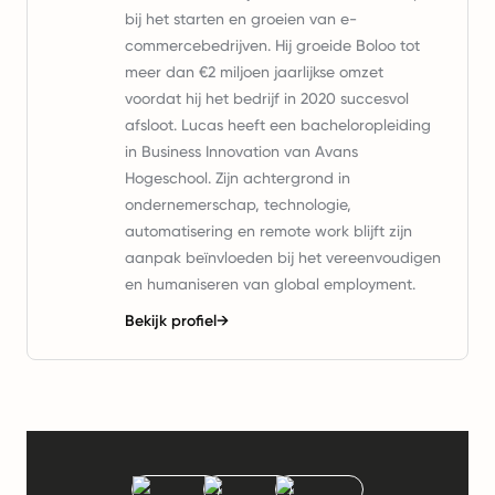
bij het starten en groeien van e-
commercebedrijven. Hij groeide Boloo tot
meer dan €2 miljoen jaarlijkse omzet
voordat hij het bedrijf in 2020 succesvol
afsloot. Lucas heeft een bacheloropleiding
in Business Innovation van Avans
Hogeschool. Zijn achtergrond in
ondernemerschap, technologie,
automatisering en remote work blijft zijn
aanpak beïnvloeden bij het vereenvoudigen
en humaniseren van global employment.
Bekijk profiel
→